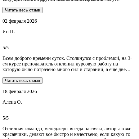
сказать:мне очень повезло,что втретила эту группу
профессионалов.Условия,сроки были сразу оговорены и четко
Читать весь отзыв
соблюдены.Качество работы-отличное.Общение -на отличном
02 февраля 2026
уровне.А если возникали вопросы или проблемы,то помощь
приходила незамедлительно.Цены-приемлемые.Если нужна
Ян П.
помощь студентам,то только-сюда.Огромное спасибо!!!
5/5
Всем доброго времени суток. Столкнулся с проблемой, на 3-
ем курсе преподаватель отклонил курсовую работу на
которую было потрачено много сил и стараний, а ещё две
практики! Времени дорабатывать совсем не было, поэтому
обратился в Dist-help. Первый раз, были опасения и по срокам,
Читать весь отзыв
и по предоплате. Но, в процессе общения все они развеялись.
18 февраля 2026
Ребята большие профессионалы, Алёна лучшая! Всё
прозрачно, реагируют очень быстро, даже в свои выходные.
Алена О.
Общение вызвало только позитивные эмоции. Все три работы
выполнены на отлично! Спасибо за это большое!
Рекомендую!!!
5/5
Отличная команда, менеджеры всегда на связи, авторы тоже
красавчики, делают все быстро и качествено, если какую-то