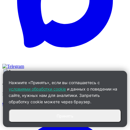
Алевтина
Нажмите «Принять», если вы соглашаетесь с
условиями обработки cookie
и данных о поведении на
Менеджер по работе с клиентами
сайте, нужных нам для аналитики. Запретить
обработку cookie можете через браузер.
Связаться
Принять