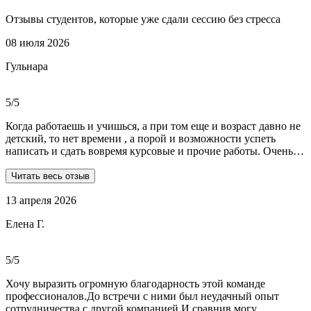
Отзывы студентов, которые уже сдали сессию без стресса
08 июля 2026
Гульнара
5/5
Когда работаешь и учишься, а при том еще и возраст давно не
детский, то нет времени , а порой и возможности успеть
написать и сдать вовремя курсовые и прочие работы. Очень
рада, что на просторах интернета мне встретились ребята из
Dist-help. Все мои проблемы в полном смысле слова взяли на
Читать весь отзыв
себя, заказывала курсовую и отчеты по практике. Все
13 апреля 2026
выполнили очень качественно, вовремя и по очень даже
демократичным ценам. Всегда на связи. Оперативно
Елена Г.
реагируют и отвечают на все вопросы. Теперь буду
обращаться только к ним . Отдельное спасибо Алене, т.к
общалась с ней все время.
5/5
Хочу выразить огромную благодарность этой команде
профессионалов.До встречи с ними был неудачный опыт
сотрудничества с другой компанией.И,сравнив,могу