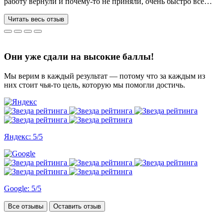
работу вернули и почему-то не приняли, очень быстро все
переделывают) в нашей ситуации нам сделали более 70 работ
за 3 недели, до последнего не верила, что такое возможно, но
Читать весь отзыв
все удалось. Спасибо, что вы есть))
Они уже сдали на высокие баллы!
Мы верим в каждый результат — потому что за каждым из
них стоит чья-то цель, которую мы помогли достичь.
Яндекс: 5/5
Google: 5/5
Все отзывы
Оставить отзыв