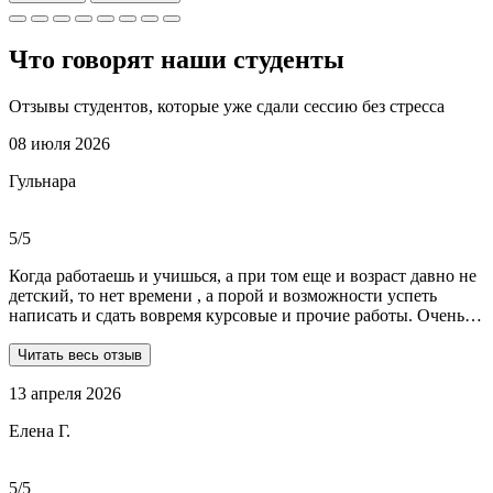
Что говорят наши
студенты
Отзывы студентов, которые уже сдали сессию без стресса
08 июля 2026
Гульнара
5/5
Когда работаешь и учишься, а при том еще и возраст давно не
детский, то нет времени , а порой и возможности успеть
написать и сдать вовремя курсовые и прочие работы. Очень
рада, что на просторах интернета мне встретились ребята из
Dist-help. Все мои проблемы в полном смысле слова взяли на
Читать весь отзыв
себя, заказывала курсовую и отчеты по практике. Все
13 апреля 2026
выполнили очень качественно, вовремя и по очень даже
демократичным ценам. Всегда на связи. Оперативно
Елена Г.
реагируют и отвечают на все вопросы. Теперь буду
обращаться только к ним . Отдельное спасибо Алене, т.к
общалась с ней все время.
5/5