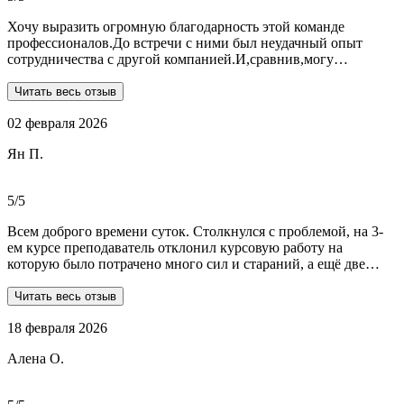
Хочу выразить огромную благодарность этой команде
профессионалов.До встречи с ними был неудачный опыт
сотрудничества с другой компанией.И,сравнив,могу
сказать:мне очень повезло,что втретила эту группу
профессионалов.Условия,сроки были сразу оговорены и четко
Читать весь отзыв
соблюдены.Качество работы-отличное.Общение -на отличном
02 февраля 2026
уровне.А если возникали вопросы или проблемы,то помощь
приходила незамедлительно.Цены-приемлемые.Если нужна
Ян П.
помощь студентам,то только-сюда.Огромное спасибо!!!
5/5
Всем доброго времени суток. Столкнулся с проблемой, на 3-
ем курсе преподаватель отклонил курсовую работу на
которую было потрачено много сил и стараний, а ещё две
практики! Времени дорабатывать совсем не было, поэтому
обратился в Dist-help. Первый раз, были опасения и по срокам,
Читать весь отзыв
и по предоплате. Но, в процессе общения все они развеялись.
18 февраля 2026
Ребята большие профессионалы, Алёна лучшая! Всё
прозрачно, реагируют очень быстро, даже в свои выходные.
Алена О.
Общение вызвало только позитивные эмоции. Все три работы
выполнены на отлично! Спасибо за это большое!
Рекомендую!!!