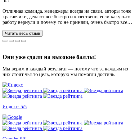
5/5
Отличная команда, менеджеры всегда на связи, авторы тоже
красавчики, делают все быстро и качествено, если какую-то
работу вернули и почему-то не приняли, очень быстро все
переделывают) в нашей ситуации нам сделали более 70 работ
за 3 недели, до последнего не верила, что такое возможно, но
Читать весь отзыв
все удалось. Спасибо, что вы есть))
Они уже сдали на высокие баллы!
Мы верим в каждый результат — потому что за каждым из
них стоит чья-то цель, которую мы помогли достичь.
Яндекс: 5/5
Google: 5/5