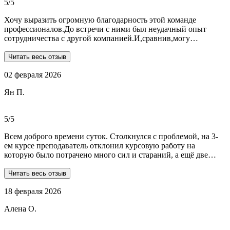
5/5
Хочу выразить огромную благодарность этой команде
профессионалов.До встречи с ними был неудачный опыт
сотрудничества с другой компанией.И,сравнив,могу
сказать:мне очень повезло,что втретила эту группу
профессионалов.Условия,сроки были сразу оговорены и четко
Читать весь отзыв
соблюдены.Качество работы-отличное.Общение -на отличном
02 февраля 2026
уровне.А если возникали вопросы или проблемы,то помощь
приходила незамедлительно.Цены-приемлемые.Если нужна
Ян П.
помощь студентам,то только-сюда.Огромное спасибо!!!
5/5
Всем доброго времени суток. Столкнулся с проблемой, на 3-
ем курсе преподаватель отклонил курсовую работу на
которую было потрачено много сил и стараний, а ещё две
практики! Времени дорабатывать совсем не было, поэтому
обратился в Dist-help. Первый раз, были опасения и по срокам,
Читать весь отзыв
и по предоплате. Но, в процессе общения все они развеялись.
18 февраля 2026
Ребята большие профессионалы, Алёна лучшая! Всё
прозрачно, реагируют очень быстро, даже в свои выходные.
Алена О.
Общение вызвало только позитивные эмоции. Все три работы
выполнены на отлично! Спасибо за это большое!
Рекомендую!!!