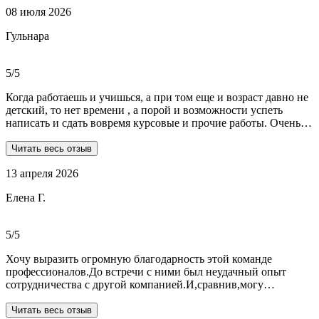
08 июля 2026
Гульнара
5/5
Когда работаешь и учишься, а при том еще и возраст давно не
детский, то нет времени , а порой и возможности успеть
написать и сдать вовремя курсовые и прочие работы. Очень
рада, что на просторах интернета мне встретились ребята из
Dist-help. Все мои проблемы в полном смысле слова взяли на
Читать весь отзыв
себя, заказывала курсовую и отчеты по практике. Все
13 апреля 2026
выполнили очень качественно, вовремя и по очень даже
демократичным ценам. Всегда на связи. Оперативно
Елена Г.
реагируют и отвечают на все вопросы. Теперь буду
обращаться только к ним . Отдельное спасибо Алене, т.к
общалась с ней все время.
5/5
Хочу выразить огромную благодарность этой команде
профессионалов.До встречи с ними был неудачный опыт
сотрудничества с другой компанией.И,сравнив,могу
сказать:мне очень повезло,что втретила эту группу
профессионалов.Условия,сроки были сразу оговорены и четко
Читать весь отзыв