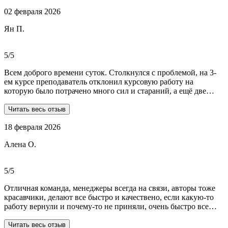
соблюдены.Качество работы-отличное.Общение -на отличном
02 февраля 2026
уровне.А если возникали вопросы или проблемы,то помощь
приходила незамедлительно.Цены-приемлемые.Если нужна
Ян П.
помощь студентам,то только-сюда.Огромное спасибо!!!
5/5
Всем доброго времени суток. Столкнулся с проблемой, на 3-
ем курсе преподаватель отклонил курсовую работу на
которую было потрачено много сил и стараний, а ещё две
практики! Времени дорабатывать совсем не было, поэтому
обратился в Dist-help. Первый раз, были опасения и по срокам,
Читать весь отзыв
и по предоплате. Но, в процессе общения все они развеялись.
18 февраля 2026
Ребята большие профессионалы, Алёна лучшая! Всё
прозрачно, реагируют очень быстро, даже в свои выходные.
Алена О.
Общение вызвало только позитивные эмоции. Все три работы
выполнены на отлично! Спасибо за это большое!
Рекомендую!!!
5/5
Отличная команда, менеджеры всегда на связи, авторы тоже
красавчики, делают все быстро и качествено, если какую-то
работу вернули и почему-то не приняли, очень быстро все
переделывают) в нашей ситуации нам сделали более 70 работ
за 3 недели, до последнего не верила, что такое возможно, но
Читать весь отзыв