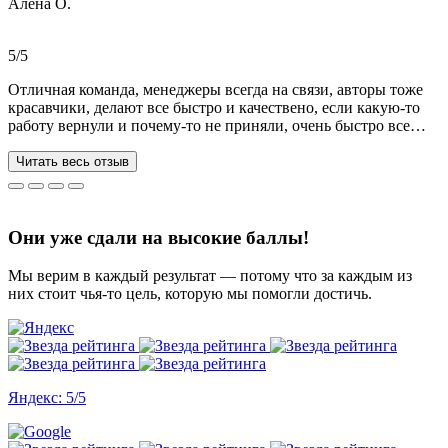
Алена О.
Общение вызвало только позитивные эмоции. Все три работы
выполнены на отлично! Спасибо за это большое!
Рекомендую!!!
5/5
Отличная команда, менеджеры всегда на связи, авторы тоже
красавчики, делают все быстро и качествено, если какую-то
работу вернули и почему-то не приняли, очень быстро все
переделывают) в нашей ситуации нам сделали более 70 работ
за 3 недели, до последнего не верила, что такое возможно, но
Читать весь отзыв
все удалось. Спасибо, что вы есть))
Они уже сдали на высокие баллы!
Мы верим в каждый результат — потому что за каждым из
них стоит чья-то цель, которую мы помогли достичь.
Яндекс: 5/5