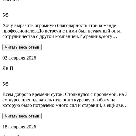
реагируют и отвечают на все вопросы. Теперь буду
обращаться только к ним . Отдельное спасибо Алене, т.к
общалась с ней все время.
5/5
Хочу выразить огромную благодарность этой команде
профессионалов.До встречи с ними был неудачный опыт
сотрудничества с другой компанией.И,сравнив,могу
сказать:мне очень повезло,что втретила эту группу
профессионалов.Условия,сроки были сразу оговорены и четко
Читать весь отзыв
соблюдены.Качество работы-отличное.Общение -на отличном
02 февраля 2026
уровне.А если возникали вопросы или проблемы,то помощь
приходила незамедлительно.Цены-приемлемые.Если нужна
Ян П.
помощь студентам,то только-сюда.Огромное спасибо!!!
5/5
Всем доброго времени суток. Столкнулся с проблемой, на 3-
ем курсе преподаватель отклонил курсовую работу на
которую было потрачено много сил и стараний, а ещё две
практики! Времени дорабатывать совсем не было, поэтому
обратился в Dist-help. Первый раз, были опасения и по срокам,
Читать весь отзыв
и по предоплате. Но, в процессе общения все они развеялись.
18 февраля 2026
Ребята большие профессионалы, Алёна лучшая! Всё
прозрачно, реагируют очень быстро, даже в свои выходные.