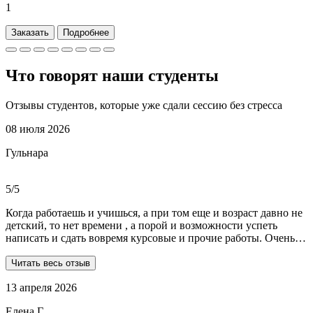
1
Заказать
Подробнее
Что говорят наши
студенты
Отзывы студентов, которые уже сдали сессию без стресса
08 июля 2026
Гульнара
5/5
Когда работаешь и учишься, а при том еще и возраст давно не
детский, то нет времени , а порой и возможности успеть
написать и сдать вовремя курсовые и прочие работы. Очень
рада, что на просторах интернета мне встретились ребята из
Dist-help. Все мои проблемы в полном смысле слова взяли на
Читать весь отзыв
себя, заказывала курсовую и отчеты по практике. Все
13 апреля 2026
выполнили очень качественно, вовремя и по очень даже
демократичным ценам. Всегда на связи. Оперативно
Елена Г.