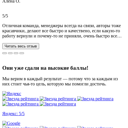
Алена О.
Общение вызвало только позитивные эмоции. Все три работы
выполнены на отлично! Спасибо за это большое!
Рекомендую!!!
5/5
Отличная команда, менеджеры всегда на связи, авторы тоже
красавчики, делают все быстро и качествено, если какую-то
работу вернули и почему-то не приняли, очень быстро все
переделывают) в нашей ситуации нам сделали более 70 работ
за 3 недели, до последнего не верила, что такое возможно, но
Читать весь отзыв
все удалось. Спасибо, что вы есть))
Они уже сдали на высокие баллы!
Мы верим в каждый результат — потому что за каждым из
них стоит чья-то цель, которую мы помогли достичь.
Яндекс: 5/5