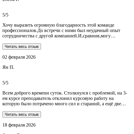
реагируют и отвечают на все вопросы. Теперь буду
обращаться только к ним . Отдельное спасибо Алене, т.к
общалась с ней все время.
5/5
Хочу выразить огромную благодарность этой команде
профессионалов.До встречи с ними был неудачный опыт
сотрудничества с другой компанией.И,сравнив,могу
сказать:мне очень повезло,что втретила эту группу
профессионалов.Условия,сроки были сразу оговорены и четко
Читать весь отзыв
соблюдены.Качество работы-отличное.Общение -на отличном
02 февраля 2026
уровне.А если возникали вопросы или проблемы,то помощь
приходила незамедлительно.Цены-приемлемые.Если нужна
Ян П.
помощь студентам,то только-сюда.Огромное спасибо!!!
5/5
Всем доброго времени суток. Столкнулся с проблемой, на 3-
ем курсе преподаватель отклонил курсовую работу на
которую было потрачено много сил и стараний, а ещё две
практики! Времени дорабатывать совсем не было, поэтому
обратился в Dist-help. Первый раз, были опасения и по срокам,
Читать весь отзыв
и по предоплате. Но, в процессе общения все они развеялись.
18 февраля 2026
Ребята большие профессионалы, Алёна лучшая! Всё
прозрачно, реагируют очень быстро, даже в свои выходные.