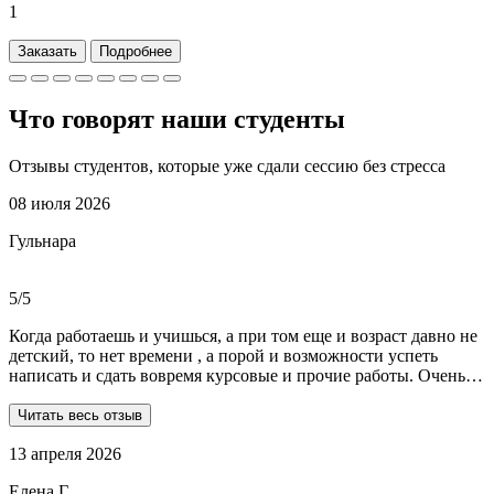
1
Заказать
Подробнее
Что говорят наши
студенты
Отзывы студентов, которые уже сдали сессию без стресса
08 июля 2026
Гульнара
5/5
Когда работаешь и учишься, а при том еще и возраст давно не
детский, то нет времени , а порой и возможности успеть
написать и сдать вовремя курсовые и прочие работы. Очень
рада, что на просторах интернета мне встретились ребята из
Dist-help. Все мои проблемы в полном смысле слова взяли на
Читать весь отзыв
себя, заказывала курсовую и отчеты по практике. Все
13 апреля 2026
выполнили очень качественно, вовремя и по очень даже
демократичным ценам. Всегда на связи. Оперативно
Елена Г.