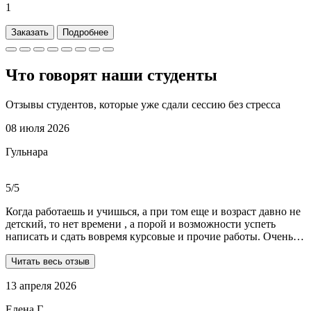
1
Заказать
Подробнее
Что говорят наши
студенты
Отзывы студентов, которые уже сдали сессию без стресса
08 июля 2026
Гульнара
5/5
Когда работаешь и учишься, а при том еще и возраст давно не
детский, то нет времени , а порой и возможности успеть
написать и сдать вовремя курсовые и прочие работы. Очень
рада, что на просторах интернета мне встретились ребята из
Dist-help. Все мои проблемы в полном смысле слова взяли на
Читать весь отзыв
себя, заказывала курсовую и отчеты по практике. Все
13 апреля 2026
выполнили очень качественно, вовремя и по очень даже
демократичным ценам. Всегда на связи. Оперативно
Елена Г.