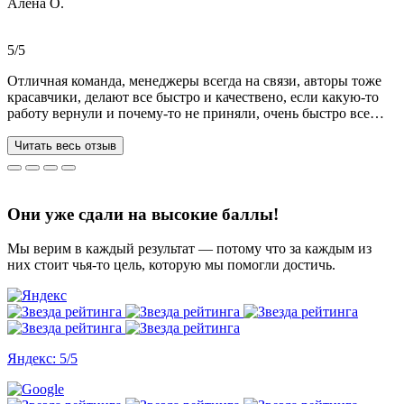
Алена О.
Общение вызвало только позитивные эмоции. Все три работы
выполнены на отлично! Спасибо за это большое!
Рекомендую!!!
5/5
Отличная команда, менеджеры всегда на связи, авторы тоже
красавчики, делают все быстро и качествено, если какую-то
работу вернули и почему-то не приняли, очень быстро все
переделывают) в нашей ситуации нам сделали более 70 работ
за 3 недели, до последнего не верила, что такое возможно, но
Читать весь отзыв
все удалось. Спасибо, что вы есть))
Они уже сдали на высокие баллы!
Мы верим в каждый результат — потому что за каждым из
них стоит чья-то цель, которую мы помогли достичь.
Яндекс: 5/5