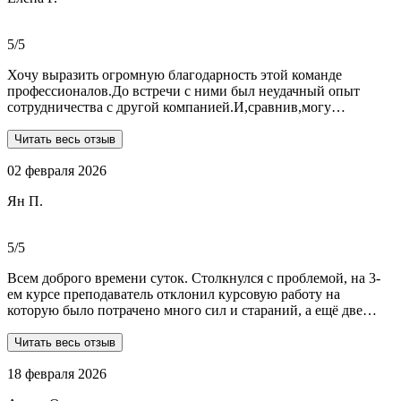
реагируют и отвечают на все вопросы. Теперь буду
обращаться только к ним . Отдельное спасибо Алене, т.к
общалась с ней все время.
5/5
Хочу выразить огромную благодарность этой команде
профессионалов.До встречи с ними был неудачный опыт
сотрудничества с другой компанией.И,сравнив,могу
сказать:мне очень повезло,что втретила эту группу
профессионалов.Условия,сроки были сразу оговорены и четко
Читать весь отзыв
соблюдены.Качество работы-отличное.Общение -на отличном
02 февраля 2026
уровне.А если возникали вопросы или проблемы,то помощь
приходила незамедлительно.Цены-приемлемые.Если нужна
Ян П.
помощь студентам,то только-сюда.Огромное спасибо!!!
5/5
Всем доброго времени суток. Столкнулся с проблемой, на 3-
ем курсе преподаватель отклонил курсовую работу на
которую было потрачено много сил и стараний, а ещё две
практики! Времени дорабатывать совсем не было, поэтому
обратился в Dist-help. Первый раз, были опасения и по срокам,
Читать весь отзыв
и по предоплате. Но, в процессе общения все они развеялись.
18 февраля 2026
Ребята большие профессионалы, Алёна лучшая! Всё
прозрачно, реагируют очень быстро, даже в свои выходные.