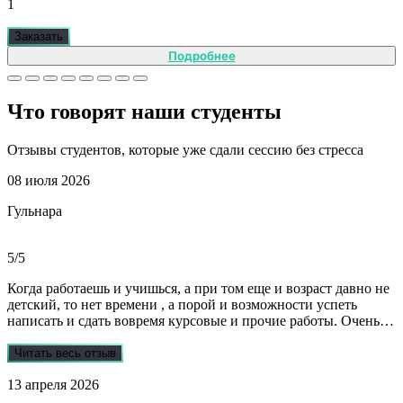
1
Заказать
Подробнее
Что говорят наши
студенты
Отзывы студентов, которые уже сдали сессию без стресса
08 июля 2026
Гульнара
5/5
Когда работаешь и учишься, а при том еще и возраст давно не
детский, то нет времени , а порой и возможности успеть
написать и сдать вовремя курсовые и прочие работы. Очень
рада, что на просторах интернета мне встретились ребята из
Dist-help. Все мои проблемы в полном смысле слова взяли на
Читать весь отзыв
себя, заказывала курсовую и отчеты по практике. Все
13 апреля 2026
выполнили очень качественно, вовремя и по очень даже
демократичным ценам. Всегда на связи. Оперативно