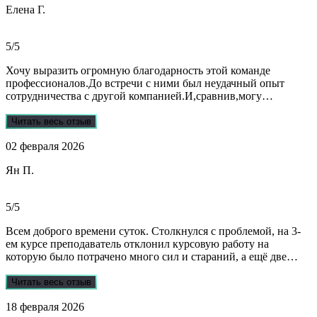
Елена Г.
реагируют и отвечают на все вопросы. Теперь буду
обращаться только к ним . Отдельное спасибо Алене, т.к
общалась с ней все время.
5/5
Хочу выразить огромную благодарность этой команде
профессионалов.До встречи с ними был неудачный опыт
сотрудничества с другой компанией.И,сравнив,могу
сказать:мне очень повезло,что втретила эту группу
профессионалов.Условия,сроки были сразу оговорены и четко
Читать весь отзыв
соблюдены.Качество работы-отличное.Общение -на отличном
02 февраля 2026
уровне.А если возникали вопросы или проблемы,то помощь
приходила незамедлительно.Цены-приемлемые.Если нужна
Ян П.
помощь студентам,то только-сюда.Огромное спасибо!!!
5/5
Всем доброго времени суток. Столкнулся с проблемой, на 3-
ем курсе преподаватель отклонил курсовую работу на
которую было потрачено много сил и стараний, а ещё две
практики! Времени дорабатывать совсем не было, поэтому
обратился в Dist-help. Первый раз, были опасения и по срокам,
Читать весь отзыв
и по предоплате. Но, в процессе общения все они развеялись.
18 февраля 2026
Ребята большие профессионалы, Алёна лучшая! Всё