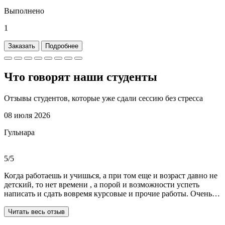
Выполнено
1
Заказать
Подробнее
Что говорят наши
студенты
Отзывы студентов, которые уже сдали сессию без стресса
08 июля 2026
Гульнара
5/5
Когда работаешь и учишься, а при том еще и возраст давно не
детский, то нет времени , а порой и возможности успеть
написать и сдать вовремя курсовые и прочие работы. Очень
рада, что на просторах интернета мне встретились ребята из
Dist-help. Все мои проблемы в полном смысле слова взяли на
Читать весь отзыв
себя, заказывала курсовую и отчеты по практике. Все