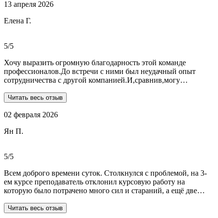
13 апреля 2026
выполнили очень качественно, вовремя и по очень даже
демократичным ценам. Всегда на связи. Оперативно
Елена Г.
реагируют и отвечают на все вопросы. Теперь буду
обращаться только к ним . Отдельное спасибо Алене, т.к
общалась с ней все время.
5/5
Хочу выразить огромную благодарность этой команде
профессионалов.До встречи с ними был неудачный опыт
сотрудничества с другой компанией.И,сравнив,могу
сказать:мне очень повезло,что втретила эту группу
профессионалов.Условия,сроки были сразу оговорены и четко
Читать весь отзыв
соблюдены.Качество работы-отличное.Общение -на отличном
02 февраля 2026
уровне.А если возникали вопросы или проблемы,то помощь
приходила незамедлительно.Цены-приемлемые.Если нужна
Ян П.
помощь студентам,то только-сюда.Огромное спасибо!!!
5/5
Всем доброго времени суток. Столкнулся с проблемой, на 3-
ем курсе преподаватель отклонил курсовую работу на
которую было потрачено много сил и стараний, а ещё две
практики! Времени дорабатывать совсем не было, поэтому
обратился в Dist-help. Первый раз, были опасения и по срокам,
Читать весь отзыв
и по предоплате. Но, в процессе общения все они развеялись.