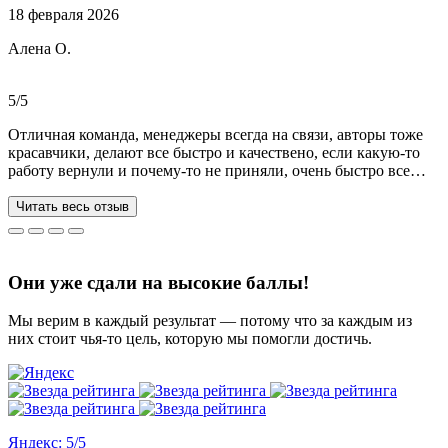
18 февраля 2026
Ребята большие профессионалы, Алёна лучшая! Всё
прозрачно, реагируют очень быстро, даже в свои выходные.
Алена О.
Общение вызвало только позитивные эмоции. Все три работы
выполнены на отлично! Спасибо за это большое!
Рекомендую!!!
5/5
Отличная команда, менеджеры всегда на связи, авторы тоже
красавчики, делают все быстро и качествено, если какую-то
работу вернули и почему-то не приняли, очень быстро все
переделывают) в нашей ситуации нам сделали более 70 работ
за 3 недели, до последнего не верила, что такое возможно, но
Читать весь отзыв
все удалось. Спасибо, что вы есть))
Они уже сдали на высокие баллы!
Мы верим в каждый результат — потому что за каждым из
них стоит чья-то цель, которую мы помогли достичь.
Яндекс: 5/5