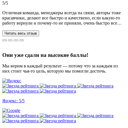
5/5
Отличная команда, менеджеры всегда на связи, авторы тоже
красавчики, делают все быстро и качествено, если какую-то
работу вернули и почему-то не приняли, очень быстро все
переделывают) в нашей ситуации нам сделали более 70 работ
за 3 недели, до последнего не верила, что такое возможно, но
Читать весь отзыв
все удалось. Спасибо, что вы есть))
Они уже сдали на высокие баллы!
Мы верим в каждый результат — потому что за каждым из
них стоит чья-то цель, которую мы помогли достичь.
Яндекс: 5/5