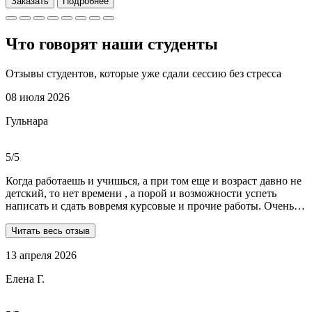
Заказать
Подробнее
Что говорят наши
студенты
Отзывы студентов, которые уже сдали сессию без стресса
08 июля 2026
Гульнара
5/5
Когда работаешь и учишься, а при том еще и возраст давно не
детский, то нет времени , а порой и возможности успеть
написать и сдать вовремя курсовые и прочие работы. Очень
рада, что на просторах интернета мне встретились ребята из
Dist-help. Все мои проблемы в полном смысле слова взяли на
Читать весь отзыв
себя, заказывала курсовую и отчеты по практике. Все
13 апреля 2026
выполнили очень качественно, вовремя и по очень даже
демократичным ценам. Всегда на связи. Оперативно
Елена Г.
реагируют и отвечают на все вопросы. Теперь буду
обращаться только к ним . Отдельное спасибо Алене, т.к
общалась с ней все время.