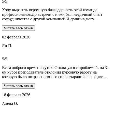
5/5
Хочу выразить огромную благодарность этой команде
профессионалов.До встречи с ними был неудачный опыт
сотрудничества с другой компанией.И,сравнив,могу
сказать:мне очень повезло,что втретила эту группу
профессионалов.Условия,сроки были сразу оговорены и четко
Читать весь отзыв
соблюдены.Качество работы-отличное.Общение -на отличном
02 февраля 2026
уровне.А если возникали вопросы или проблемы,то помощь
приходила незамедлительно.Цены-приемлемые.Если нужна
Ян П.
помощь студентам,то только-сюда.Огромное спасибо!!!
5/5
Всем доброго времени суток. Столкнулся с проблемой, на 3-
ем курсе преподаватель отклонил курсовую работу на
которую было потрачено много сил и стараний, а ещё две
практики! Времени дорабатывать совсем не было, поэтому
обратился в Dist-help. Первый раз, были опасения и по срокам,
Читать весь отзыв
и по предоплате. Но, в процессе общения все они развеялись.
18 февраля 2026
Ребята большие профессионалы, Алёна лучшая! Всё
прозрачно, реагируют очень быстро, даже в свои выходные.
Алена О.
Общение вызвало только позитивные эмоции. Все три работы
выполнены на отлично! Спасибо за это большое!
Рекомендую!!!