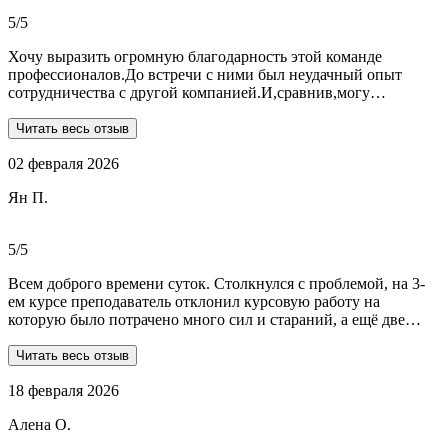
общалась с ней все время.
5/5
Хочу выразить огромную благодарность этой команде
профессионалов.До встречи с ними был неудачный опыт
сотрудничества с другой компанией.И,сравнив,могу
сказать:мне очень повезло,что втретила эту группу
профессионалов.Условия,сроки были сразу оговорены и четко
Читать весь отзыв
соблюдены.Качество работы-отличное.Общение -на отличном
02 февраля 2026
уровне.А если возникали вопросы или проблемы,то помощь
приходила незамедлительно.Цены-приемлемые.Если нужна
Ян П.
помощь студентам,то только-сюда.Огромное спасибо!!!
5/5
Всем доброго времени суток. Столкнулся с проблемой, на 3-
ем курсе преподаватель отклонил курсовую работу на
которую было потрачено много сил и стараний, а ещё две
практики! Времени дорабатывать совсем не было, поэтому
обратился в Dist-help. Первый раз, были опасения и по срокам,
Читать весь отзыв
и по предоплате. Но, в процессе общения все они развеялись.
18 февраля 2026
Ребята большие профессионалы, Алёна лучшая! Всё
прозрачно, реагируют очень быстро, даже в свои выходные.
Алена О.
Общение вызвало только позитивные эмоции. Все три работы
выполнены на отлично! Спасибо за это большое!