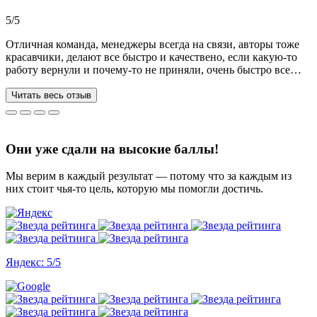
Рекомендую!!!
5/5
Отличная команда, менеджеры всегда на связи, авторы тоже
красавчики, делают все быстро и качествено, если какую-то
работу вернули и почему-то не приняли, очень быстро все
переделывают) в нашей ситуации нам сделали более 70 работ
за 3 недели, до последнего не верила, что такое возможно, но
Читать весь отзыв
все удалось. Спасибо, что вы есть))
Они уже сдали на высокие баллы!
Мы верим в каждый результат — потому что за каждым из
них стоит чья-то цель, которую мы помогли достичь.
Яндекс: 5/5