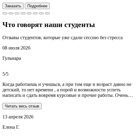
Заказать
Подробнее
Что говорят наши
студенты
Отзывы студентов, которые уже сдали сессию без стресса
08 июля 2026
Гульнара
5/5
Когда работаешь и учишься, а при том еще и возраст давно не
детский, то нет времени , а порой и возможности успеть
написать и сдать вовремя курсовые и прочие работы. Очень
рада, что на просторах интернета мне встретились ребята из
Dist-help. Все мои проблемы в полном смысле слова взяли на
Читать весь отзыв
себя, заказывала курсовую и отчеты по практике. Все
13 апреля 2026
выполнили очень качественно, вовремя и по очень даже
демократичным ценам. Всегда на связи. Оперативно
Елена Г.
реагируют и отвечают на все вопросы. Теперь буду
обращаться только к ним . Отдельное спасибо Алене, т.к