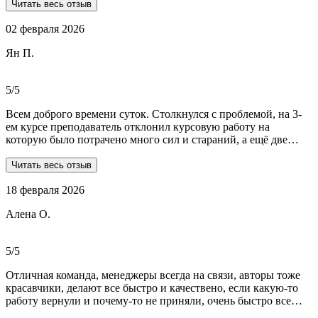
профессионалов.Условия,сроки были сразу оговорены и четко
Читать весь отзыв
соблюдены.Качество работы-отличное.Общение -на отличном
02 февраля 2026
уровне.А если возникали вопросы или проблемы,то помощь
приходила незамедлительно.Цены-приемлемые.Если нужна
Ян П.
помощь студентам,то только-сюда.Огромное спасибо!!!
5/5
Всем доброго времени суток. Столкнулся с проблемой, на 3-
ем курсе преподаватель отклонил курсовую работу на
которую было потрачено много сил и стараний, а ещё две
практики! Времени дорабатывать совсем не было, поэтому
обратился в Dist-help. Первый раз, были опасения и по срокам,
Читать весь отзыв
и по предоплате. Но, в процессе общения все они развеялись.
18 февраля 2026
Ребята большие профессионалы, Алёна лучшая! Всё
прозрачно, реагируют очень быстро, даже в свои выходные.
Алена О.
Общение вызвало только позитивные эмоции. Все три работы
выполнены на отлично! Спасибо за это большое!
Рекомендую!!!
5/5
Отличная команда, менеджеры всегда на связи, авторы тоже
красавчики, делают все быстро и качествено, если какую-то
работу вернули и почему-то не приняли, очень быстро все
переделывают) в нашей ситуации нам сделали более 70 работ