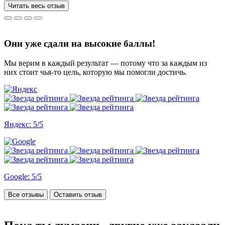
за 3 недели, до последнего не верила, что такое возможно, но
Читать весь отзыв
все удалось. Спасибо, что вы есть))
Они уже сдали на высокие баллы!
Мы верим в каждый результат — потому что за каждым из
них стоит чья-то цель, которую мы помогли достичь.
Яндекс: 5/5
Google: 5/5
Все отзывы
Оставить отзыв