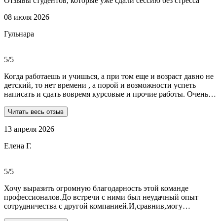
Отзывы студентов, которые уже сдали сессию без стресса
08 июля 2026
Гульнара
5/5
Когда работаешь и учишься, а при том еще и возраст давно не
детский, то нет времени , а порой и возможности успеть
написать и сдать вовремя курсовые и прочие работы. Очень
рада, что на просторах интернета мне встретились ребята из
Dist-help. Все мои проблемы в полном смысле слова взяли на
Читать весь отзыв
себя, заказывала курсовую и отчеты по практике. Все
13 апреля 2026
выполнили очень качественно, вовремя и по очень даже
демократичным ценам. Всегда на связи. Оперативно
Елена Г.
реагируют и отвечают на все вопросы. Теперь буду
обращаться только к ним . Отдельное спасибо Алене, т.к
общалась с ней все время.
5/5
Хочу выразить огромную благодарность этой команде
профессионалов.До встречи с ними был неудачный опыт
сотрудничества с другой компанией.И,сравнив,могу
сказать:мне очень повезло,что втретила эту группу