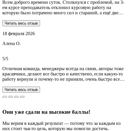
Всем доброго времени суток. Столкнулся с проблемой, на 3-
ем курсе преподаватель отклонил курсовую работу на
которую было потрачено много сил и стараний, а ещё две
практики! Времени дорабатывать совсем не было, поэтому
обратился в Dist-help. Первый раз, были опасения и по срокам,
Читать весь отзыв
и по предоплате. Но, в процессе общения все они развеялись.
18 февраля 2026
Ребята большие профессионалы, Алёна лучшая! Всё
прозрачно, реагируют очень быстро, даже в свои выходные.
Алена О.
Общение вызвало только позитивные эмоции. Все три работы
выполнены на отлично! Спасибо за это большое!
Рекомендую!!!
5/5
Отличная команда, менеджеры всегда на связи, авторы тоже
красавчики, делают все быстро и качествено, если какую-то
работу вернули и почему-то не приняли, очень быстро все
переделывают) в нашей ситуации нам сделали более 70 работ
за 3 недели, до последнего не верила, что такое возможно, но
Читать весь отзыв
все удалось. Спасибо, что вы есть))
Они уже сдали на высокие баллы!
Мы верим в каждый результат — потому что за каждым из
них стоит чья-то цель, которую мы помогли достичь.