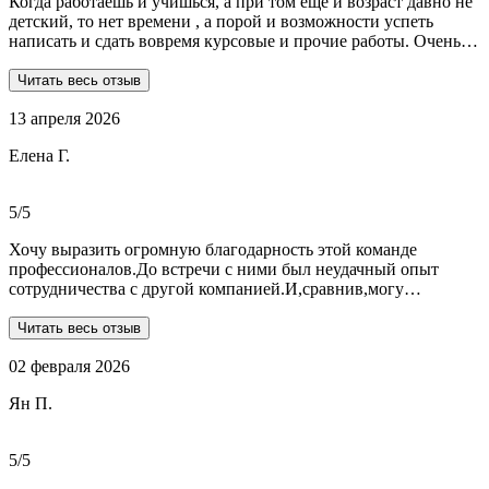
Когда работаешь и учишься, а при том еще и возраст давно не
детский, то нет времени , а порой и возможности успеть
написать и сдать вовремя курсовые и прочие работы. Очень
рада, что на просторах интернета мне встретились ребята из
Dist-help. Все мои проблемы в полном смысле слова взяли на
Читать весь отзыв
себя, заказывала курсовую и отчеты по практике. Все
13 апреля 2026
выполнили очень качественно, вовремя и по очень даже
демократичным ценам. Всегда на связи. Оперативно
Елена Г.
реагируют и отвечают на все вопросы. Теперь буду
обращаться только к ним . Отдельное спасибо Алене, т.к
общалась с ней все время.
5/5
Хочу выразить огромную благодарность этой команде
профессионалов.До встречи с ними был неудачный опыт
сотрудничества с другой компанией.И,сравнив,могу
сказать:мне очень повезло,что втретила эту группу
профессионалов.Условия,сроки были сразу оговорены и четко
Читать весь отзыв
соблюдены.Качество работы-отличное.Общение -на отличном
02 февраля 2026
уровне.А если возникали вопросы или проблемы,то помощь
приходила незамедлительно.Цены-приемлемые.Если нужна
Ян П.
помощь студентам,то только-сюда.Огромное спасибо!!!
5/5