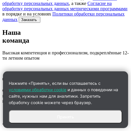
обработку персональных данных
, а также
Согласие на
обработку персональных данных метрическими программами
в порядке и на условиях
Политики обработки персональных
данных
Заказать
Наша
команда
Высокая компетенция и профессионализм, подкреплённые 12-
ти летним опытом
60% наших экспертов
Нажмите «Принять», если вы соглашаетесь с
условиями обработки cookie
и данных о поведении на
Студенты 5-6 курсов, магистры, аспиранты, кандидаты наук,
профессора и бывшие преподаватели вузов из 4-х стран СНГ
сайте, нужных нам для аналитики. Запретить
и 18 регионов РФ.
обработку cookie можете через браузер.
Принять
Анна