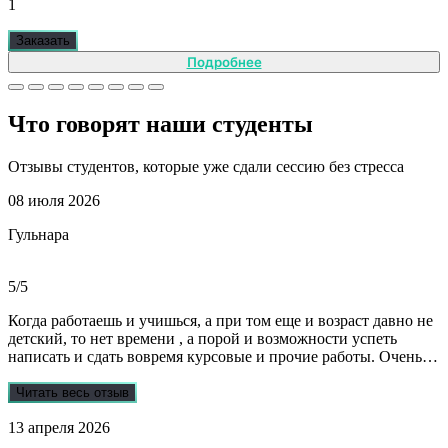
1
Заказать
Подробнее
Что говорят наши
студенты
Отзывы студентов, которые уже сдали сессию без стресса
08 июля 2026
Гульнара
5/5
Когда работаешь и учишься, а при том еще и возраст давно не
детский, то нет времени , а порой и возможности успеть
написать и сдать вовремя курсовые и прочие работы. Очень
рада, что на просторах интернета мне встретились ребята из
Dist-help. Все мои проблемы в полном смысле слова взяли на
Читать весь отзыв
себя, заказывала курсовую и отчеты по практике. Все
13 апреля 2026
выполнили очень качественно, вовремя и по очень даже
демократичным ценам. Всегда на связи. Оперативно