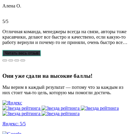
прозрачно, реагируют очень быстро, даже в свои выходные.
Алена О.
Общение вызвало только позитивные эмоции. Все три работы
выполнены на отлично! Спасибо за это большое!
Рекомендую!!!
5/5
Отличная команда, менеджеры всегда на связи, авторы тоже
красавчики, делают все быстро и качествено, если какую-то
работу вернули и почему-то не приняли, очень быстро все
переделывают) в нашей ситуации нам сделали более 70 работ
за 3 недели, до последнего не верила, что такое возможно, но
Читать весь отзыв
все удалось. Спасибо, что вы есть))
Они уже сдали на высокие баллы!
Мы верим в каждый результат — потому что за каждым из
них стоит чья-то цель, которую мы помогли достичь.
Яндекс: 5/5