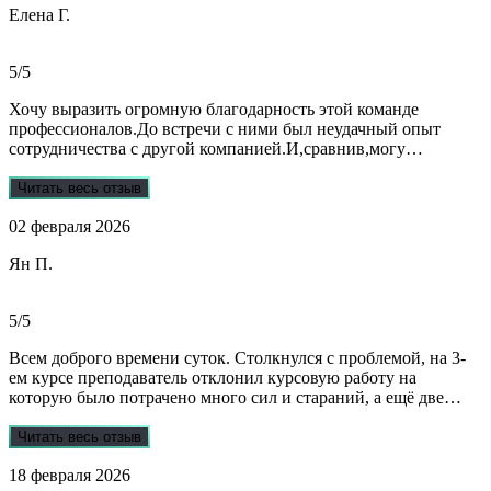
Елена Г.
реагируют и отвечают на все вопросы. Теперь буду
обращаться только к ним . Отдельное спасибо Алене, т.к
общалась с ней все время.
5/5
Хочу выразить огромную благодарность этой команде
профессионалов.До встречи с ними был неудачный опыт
сотрудничества с другой компанией.И,сравнив,могу
сказать:мне очень повезло,что втретила эту группу
профессионалов.Условия,сроки были сразу оговорены и четко
Читать весь отзыв
соблюдены.Качество работы-отличное.Общение -на отличном
02 февраля 2026
уровне.А если возникали вопросы или проблемы,то помощь
приходила незамедлительно.Цены-приемлемые.Если нужна
Ян П.
помощь студентам,то только-сюда.Огромное спасибо!!!
5/5
Всем доброго времени суток. Столкнулся с проблемой, на 3-
ем курсе преподаватель отклонил курсовую работу на
которую было потрачено много сил и стараний, а ещё две
практики! Времени дорабатывать совсем не было, поэтому
обратился в Dist-help. Первый раз, были опасения и по срокам,
Читать весь отзыв
и по предоплате. Но, в процессе общения все они развеялись.
18 февраля 2026
Ребята большие профессионалы, Алёна лучшая! Всё