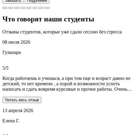
Заказать
Подробнее
Что говорят наши
студенты
Отзывы студентов, которые уже сдали сессию без стресса
08 июля 2026
Гульнара
5/5
Когда работаешь и учишься, а при том еще и возраст давно не
детский, то нет времени , а порой и возможности успеть
написать и сдать вовремя курсовые и прочие работы. Очень
рада, что на просторах интернета мне встретились ребята из
Dist-help. Все мои проблемы в полном смысле слова взяли на
Читать весь отзыв
себя, заказывала курсовую и отчеты по практике. Все
13 апреля 2026
выполнили очень качественно, вовремя и по очень даже
демократичным ценам. Всегда на связи. Оперативно
Елена Г.
реагируют и отвечают на все вопросы. Теперь буду
обращаться только к ним . Отдельное спасибо Алене, т.к
общалась с ней все время.