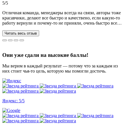
5/5
Отличная команда, менеджеры всегда на связи, авторы тоже
красавчики, делают все быстро и качествено, если какую-то
работу вернули и почему-то не приняли, очень быстро все
переделывают) в нашей ситуации нам сделали более 70 работ
за 3 недели, до последнего не верила, что такое возможно, но
Читать весь отзыв
все удалось. Спасибо, что вы есть))
Они уже сдали на высокие баллы!
Мы верим в каждый результат — потому что за каждым из
них стоит чья-то цель, которую мы помогли достичь.
Яндекс: 5/5