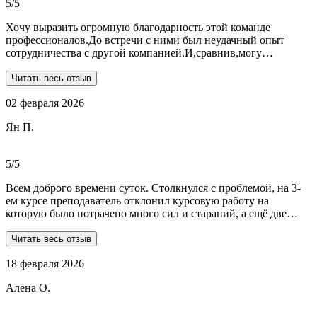
5/5
Хочу выразить огромную благодарность этой команде
профессионалов.До встречи с ними был неудачный опыт
сотрудничества с другой компанией.И,сравнив,могу
сказать:мне очень повезло,что втретила эту группу
профессионалов.Условия,сроки были сразу оговорены и четко
Читать весь отзыв
соблюдены.Качество работы-отличное.Общение -на отличном
02 февраля 2026
уровне.А если возникали вопросы или проблемы,то помощь
приходила незамедлительно.Цены-приемлемые.Если нужна
Ян П.
помощь студентам,то только-сюда.Огромное спасибо!!!
5/5
Всем доброго времени суток. Столкнулся с проблемой, на 3-
ем курсе преподаватель отклонил курсовую работу на
которую было потрачено много сил и стараний, а ещё две
практики! Времени дорабатывать совсем не было, поэтому
обратился в Dist-help. Первый раз, были опасения и по срокам,
Читать весь отзыв
и по предоплате. Но, в процессе общения все они развеялись.
18 февраля 2026
Ребята большие профессионалы, Алёна лучшая! Всё
прозрачно, реагируют очень быстро, даже в свои выходные.
Алена О.
Общение вызвало только позитивные эмоции. Все три работы
выполнены на отлично! Спасибо за это большое!
Рекомендую!!!