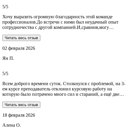
общалась с ней все время.
5/5
Хочу выразить огромную благодарность этой команде
профессионалов.До встречи с ними был неудачный опыт
сотрудничества с другой компанией.И,сравнив,могу
сказать:мне очень повезло,что втретила эту группу
профессионалов.Условия,сроки были сразу оговорены и четко
Читать весь отзыв
соблюдены.Качество работы-отличное.Общение -на отличном
02 февраля 2026
уровне.А если возникали вопросы или проблемы,то помощь
приходила незамедлительно.Цены-приемлемые.Если нужна
Ян П.
помощь студентам,то только-сюда.Огромное спасибо!!!
5/5
Всем доброго времени суток. Столкнулся с проблемой, на 3-
ем курсе преподаватель отклонил курсовую работу на
которую было потрачено много сил и стараний, а ещё две
практики! Времени дорабатывать совсем не было, поэтому
обратился в Dist-help. Первый раз, были опасения и по срокам,
Читать весь отзыв
и по предоплате. Но, в процессе общения все они развеялись.
18 февраля 2026
Ребята большие профессионалы, Алёна лучшая! Всё
прозрачно, реагируют очень быстро, даже в свои выходные.
Алена О.
Общение вызвало только позитивные эмоции. Все три работы
выполнены на отлично! Спасибо за это большое!