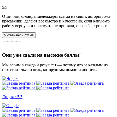
Рекомендую!!!
5/5
Отличная команда, менеджеры всегда на связи, авторы тоже
красавчики, делают все быстро и качествено, если какую-то
работу вернули и почему-то не приняли, очень быстро все
переделывают) в нашей ситуации нам сделали более 70 работ
за 3 недели, до последнего не верила, что такое возможно, но
Читать весь отзыв
все удалось. Спасибо, что вы есть))
Они уже сдали на высокие баллы!
Мы верим в каждый результат — потому что за каждым из
них стоит чья-то цель, которую мы помогли достичь.
Яндекс: 5/5