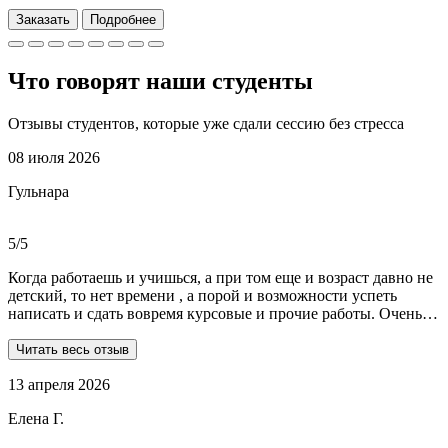
Заказать
Подробнее
Что говорят наши
студенты
Отзывы студентов, которые уже сдали сессию без стресса
08 июля 2026
Гульнара
5/5
Когда работаешь и учишься, а при том еще и возраст давно не
детский, то нет времени , а порой и возможности успеть
написать и сдать вовремя курсовые и прочие работы. Очень
рада, что на просторах интернета мне встретились ребята из
Dist-help. Все мои проблемы в полном смысле слова взяли на
Читать весь отзыв
себя, заказывала курсовую и отчеты по практике. Все
13 апреля 2026
выполнили очень качественно, вовремя и по очень даже
демократичным ценам. Всегда на связи. Оперативно
Елена Г.
реагируют и отвечают на все вопросы. Теперь буду
обращаться только к ним . Отдельное спасибо Алене, т.к