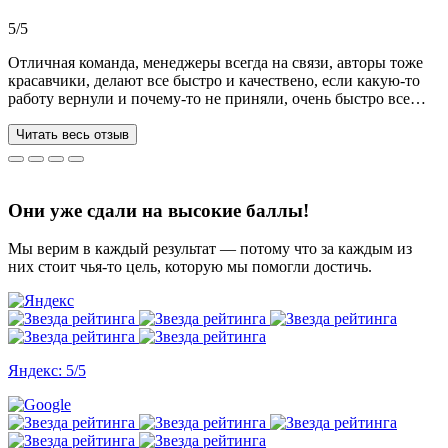
Рекомендую!!!
5/5
Отличная команда, менеджеры всегда на связи, авторы тоже
красавчики, делают все быстро и качествено, если какую-то
работу вернули и почему-то не приняли, очень быстро все
переделывают) в нашей ситуации нам сделали более 70 работ
за 3 недели, до последнего не верила, что такое возможно, но
Читать весь отзыв
все удалось. Спасибо, что вы есть))
Они уже сдали на высокие баллы!
Мы верим в каждый результат — потому что за каждым из
них стоит чья-то цель, которую мы помогли достичь.
Яндекс: 5/5