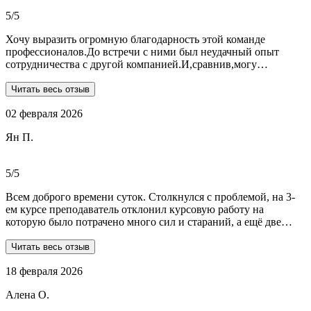
общалась с ней все время.
5/5
Хочу выразить огромную благодарность этой команде
профессионалов.До встречи с ними был неудачный опыт
сотрудничества с другой компанией.И,сравнив,могу
сказать:мне очень повезло,что втретила эту группу
профессионалов.Условия,сроки были сразу оговорены и четко
Читать весь отзыв
соблюдены.Качество работы-отличное.Общение -на отличном
02 февраля 2026
уровне.А если возникали вопросы или проблемы,то помощь
приходила незамедлительно.Цены-приемлемые.Если нужна
Ян П.
помощь студентам,то только-сюда.Огромное спасибо!!!
5/5
Всем доброго времени суток. Столкнулся с проблемой, на 3-
ем курсе преподаватель отклонил курсовую работу на
которую было потрачено много сил и стараний, а ещё две
практики! Времени дорабатывать совсем не было, поэтому
обратился в Dist-help. Первый раз, были опасения и по срокам,
Читать весь отзыв
и по предоплате. Но, в процессе общения все они развеялись.
18 февраля 2026
Ребята большие профессионалы, Алёна лучшая! Всё
прозрачно, реагируют очень быстро, даже в свои выходные.
Алена О.
Общение вызвало только позитивные эмоции. Все три работы
выполнены на отлично! Спасибо за это большое!