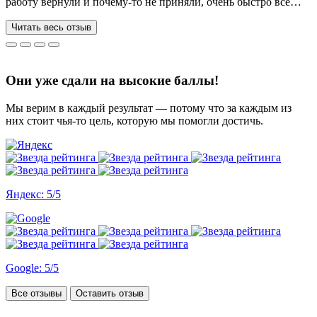
работу вернули и почему-то не приняли, очень быстро все
переделывают) в нашей ситуации нам сделали более 70 работ
за 3 недели, до последнего не верила, что такое возможно, но
Читать весь отзыв
все удалось. Спасибо, что вы есть))
Они уже сдали на высокие баллы!
Мы верим в каждый результат — потому что за каждым из
них стоит чья-то цель, которую мы помогли достичь.
Яндекс: 5/5
Google: 5/5
Все отзывы
Оставить отзыв