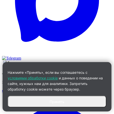
Алевтина
Нажмите «Принять», если вы соглашаетесь с
условиями обработки cookie
и данных о поведении на
Менеджер по работе с клиентами
сайте, нужных нам для аналитики. Запретить
обработку cookie можете через браузер.
Связаться
Принять