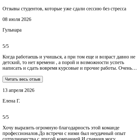
Отзывы студентов, которые уже сдали сессию без стресса
08 июля 2026
Гульнара
5/5
Когда работаешь и учишься, а при том еще и возраст давно не
детский, то нет времени , а порой и возможности успеть
написать и сдать вовремя курсовые и прочие работы. Очень
рада, что на просторах интернета мне встретились ребята из
Dist-help. Все мои проблемы в полном смысле слова взяли на
Читать весь отзыв
себя, заказывала курсовую и отчеты по практике. Все
13 апреля 2026
выполнили очень качественно, вовремя и по очень даже
демократичным ценам. Всегда на связи. Оперативно
Елена Г.
реагируют и отвечают на все вопросы. Теперь буду
обращаться только к ним . Отдельное спасибо Алене, т.к
общалась с ней все время.
5/5
Хочу выразить огромную благодарность этой команде
профессионалов.До встречи с ними был неудачный опыт
сотрудничества с другой компанией.И,сравнив,могу