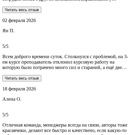
сказать:мне очень повезло,что втретила эту группу
профессионалов.Условия,сроки были сразу оговорены и четко
Читать весь отзыв
соблюдены.Качество работы-отличное.Общение -на отличном
02 февраля 2026
уровне.А если возникали вопросы или проблемы,то помощь
приходила незамедлительно.Цены-приемлемые.Если нужна
Ян П.
помощь студентам,то только-сюда.Огромное спасибо!!!
5/5
Всем доброго времени суток. Столкнулся с проблемой, на 3-
ем курсе преподаватель отклонил курсовую работу на
которую было потрачено много сил и стараний, а ещё две
практики! Времени дорабатывать совсем не было, поэтому
обратился в Dist-help. Первый раз, были опасения и по срокам,
Читать весь отзыв
и по предоплате. Но, в процессе общения все они развеялись.
18 февраля 2026
Ребята большие профессионалы, Алёна лучшая! Всё
прозрачно, реагируют очень быстро, даже в свои выходные.
Алена О.
Общение вызвало только позитивные эмоции. Все три работы
выполнены на отлично! Спасибо за это большое!
Рекомендую!!!
5/5
Отличная команда, менеджеры всегда на связи, авторы тоже
красавчики, делают все быстро и качествено, если какую-то