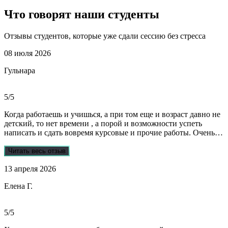
Что говорят наши
студенты
Отзывы студентов, которые уже сдали сессию без стресса
08 июля 2026
Гульнара
5/5
Когда работаешь и учишься, а при том еще и возраст давно не
детский, то нет времени , а порой и возможности успеть
написать и сдать вовремя курсовые и прочие работы. Очень
рада, что на просторах интернета мне встретились ребята из
Dist-help. Все мои проблемы в полном смысле слова взяли на
Читать весь отзыв
себя, заказывала курсовую и отчеты по практике. Все
13 апреля 2026
выполнили очень качественно, вовремя и по очень даже
демократичным ценам. Всегда на связи. Оперативно
Елена Г.
реагируют и отвечают на все вопросы. Теперь буду
обращаться только к ним . Отдельное спасибо Алене, т.к
общалась с ней все время.
5/5