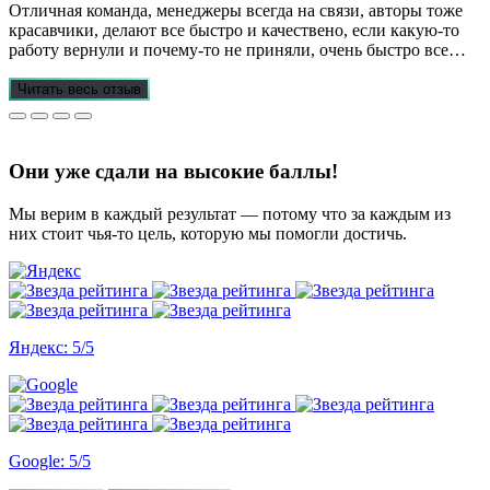
Отличная команда, менеджеры всегда на связи, авторы тоже
красавчики, делают все быстро и качествено, если какую-то
работу вернули и почему-то не приняли, очень быстро все
переделывают) в нашей ситуации нам сделали более 70 работ
за 3 недели, до последнего не верила, что такое возможно, но
Читать весь отзыв
все удалось. Спасибо, что вы есть))
Они уже сдали на высокие баллы!
Мы верим в каждый результат — потому что за каждым из
них стоит чья-то цель, которую мы помогли достичь.
Яндекс: 5/5
Google: 5/5