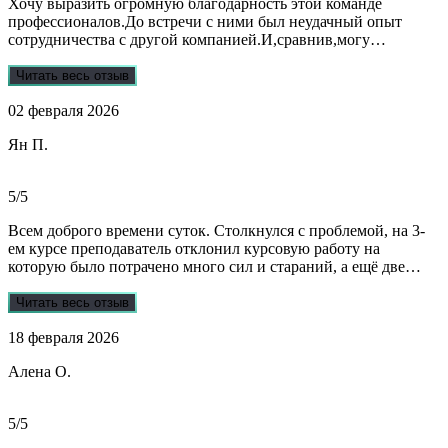
Хочу выразить огромную благодарность этой команде
профессионалов.До встречи с ними был неудачный опыт
сотрудничества с другой компанией.И,сравнив,могу
сказать:мне очень повезло,что втретила эту группу
профессионалов.Условия,сроки были сразу оговорены и четко
Читать весь отзыв
соблюдены.Качество работы-отличное.Общение -на отличном
02 февраля 2026
уровне.А если возникали вопросы или проблемы,то помощь
приходила незамедлительно.Цены-приемлемые.Если нужна
Ян П.
помощь студентам,то только-сюда.Огромное спасибо!!!
5/5
Всем доброго времени суток. Столкнулся с проблемой, на 3-
ем курсе преподаватель отклонил курсовую работу на
которую было потрачено много сил и стараний, а ещё две
практики! Времени дорабатывать совсем не было, поэтому
обратился в Dist-help. Первый раз, были опасения и по срокам,
Читать весь отзыв
и по предоплате. Но, в процессе общения все они развеялись.
18 февраля 2026
Ребята большие профессионалы, Алёна лучшая! Всё
прозрачно, реагируют очень быстро, даже в свои выходные.
Алена О.
Общение вызвало только позитивные эмоции. Все три работы
выполнены на отлично! Спасибо за это большое!
Рекомендую!!!
5/5