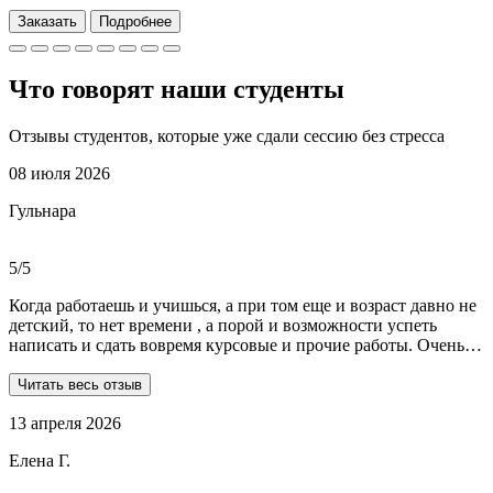
Заказать
Подробнее
Что говорят наши
студенты
Отзывы студентов, которые уже сдали сессию без стресса
08 июля 2026
Гульнара
5/5
Когда работаешь и учишься, а при том еще и возраст давно не
детский, то нет времени , а порой и возможности успеть
написать и сдать вовремя курсовые и прочие работы. Очень
рада, что на просторах интернета мне встретились ребята из
Dist-help. Все мои проблемы в полном смысле слова взяли на
Читать весь отзыв
себя, заказывала курсовую и отчеты по практике. Все
13 апреля 2026
выполнили очень качественно, вовремя и по очень даже
демократичным ценам. Всегда на связи. Оперативно
Елена Г.
реагируют и отвечают на все вопросы. Теперь буду
обращаться только к ним . Отдельное спасибо Алене, т.к