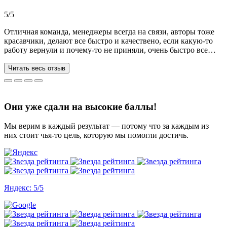
Рекомендую!!!
5/5
Отличная команда, менеджеры всегда на связи, авторы тоже
красавчики, делают все быстро и качествено, если какую-то
работу вернули и почему-то не приняли, очень быстро все
переделывают) в нашей ситуации нам сделали более 70 работ
за 3 недели, до последнего не верила, что такое возможно, но
Читать весь отзыв
все удалось. Спасибо, что вы есть))
Они уже сдали на высокие баллы!
Мы верим в каждый результат — потому что за каждым из
них стоит чья-то цель, которую мы помогли достичь.
Яндекс: 5/5