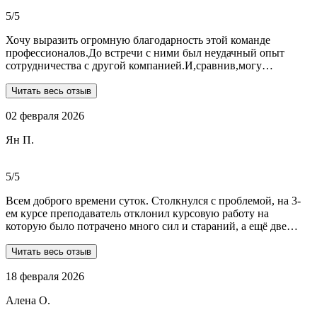
общалась с ней все время.
5/5
Хочу выразить огромную благодарность этой команде
профессионалов.До встречи с ними был неудачный опыт
сотрудничества с другой компанией.И,сравнив,могу
сказать:мне очень повезло,что втретила эту группу
профессионалов.Условия,сроки были сразу оговорены и четко
Читать весь отзыв
соблюдены.Качество работы-отличное.Общение -на отличном
02 февраля 2026
уровне.А если возникали вопросы или проблемы,то помощь
приходила незамедлительно.Цены-приемлемые.Если нужна
Ян П.
помощь студентам,то только-сюда.Огромное спасибо!!!
5/5
Всем доброго времени суток. Столкнулся с проблемой, на 3-
ем курсе преподаватель отклонил курсовую работу на
которую было потрачено много сил и стараний, а ещё две
практики! Времени дорабатывать совсем не было, поэтому
обратился в Dist-help. Первый раз, были опасения и по срокам,
Читать весь отзыв
и по предоплате. Но, в процессе общения все они развеялись.
18 февраля 2026
Ребята большие профессионалы, Алёна лучшая! Всё
прозрачно, реагируют очень быстро, даже в свои выходные.
Алена О.
Общение вызвало только позитивные эмоции. Все три работы
выполнены на отлично! Спасибо за это большое!