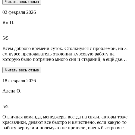
профессионалов.Условия,сроки были сразу оговорены и четко
Читать весь отзыв
соблюдены.Качество работы-отличное.Общение -на отличном
02 февраля 2026
уровне.А если возникали вопросы или проблемы,то помощь
приходила незамедлительно.Цены-приемлемые.Если нужна
Ян П.
помощь студентам,то только-сюда.Огромное спасибо!!!
5/5
Всем доброго времени суток. Столкнулся с проблемой, на 3-
ем курсе преподаватель отклонил курсовую работу на
которую было потрачено много сил и стараний, а ещё две
практики! Времени дорабатывать совсем не было, поэтому
обратился в Dist-help. Первый раз, были опасения и по срокам,
Читать весь отзыв
и по предоплате. Но, в процессе общения все они развеялись.
18 февраля 2026
Ребята большие профессионалы, Алёна лучшая! Всё
прозрачно, реагируют очень быстро, даже в свои выходные.
Алена О.
Общение вызвало только позитивные эмоции. Все три работы
выполнены на отлично! Спасибо за это большое!
Рекомендую!!!
5/5
Отличная команда, менеджеры всегда на связи, авторы тоже
красавчики, делают все быстро и качествено, если какую-то
работу вернули и почему-то не приняли, очень быстро все
переделывают) в нашей ситуации нам сделали более 70 работ