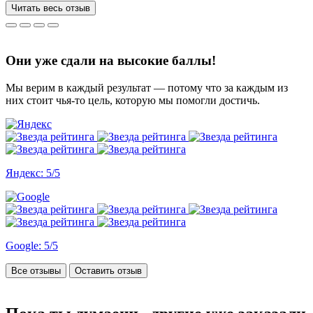
за 3 недели, до последнего не верила, что такое возможно, но
Читать весь отзыв
все удалось. Спасибо, что вы есть))
Они уже сдали на высокие баллы!
Мы верим в каждый результат — потому что за каждым из
них стоит чья-то цель, которую мы помогли достичь.
Яндекс: 5/5
Google: 5/5
Все отзывы
Оставить отзыв