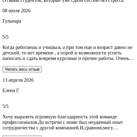
Отзывы студентов, которые уже сдали сессию без стресса
08 июля 2026
Гульнара
5/5
Когда работаешь и учишься, а при том еще и возраст давно не
детский, то нет времени , а порой и возможности успеть
написать и сдать вовремя курсовые и прочие работы. Очень
рада, что на просторах интернета мне встретились ребята из
Dist-help. Все мои проблемы в полном смысле слова взяли на
Читать весь отзыв
себя, заказывала курсовую и отчеты по практике. Все
13 апреля 2026
выполнили очень качественно, вовремя и по очень даже
демократичным ценам. Всегда на связи. Оперативно
Елена Г.
реагируют и отвечают на все вопросы. Теперь буду
обращаться только к ним . Отдельное спасибо Алене, т.к
общалась с ней все время.
5/5
Хочу выразить огромную благодарность этой команде
профессионалов.До встречи с ними был неудачный опыт
сотрудничества с другой компанией.И,сравнив,могу
сказать:мне очень повезло,что втретила эту группу