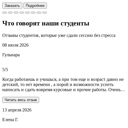
Заказать
Подробнее
Что говорят наши
студенты
Отзывы студентов, которые уже сдали сессию без стресса
08 июля 2026
Гульнара
5/5
Когда работаешь и учишься, а при том еще и возраст давно не
детский, то нет времени , а порой и возможности успеть
написать и сдать вовремя курсовые и прочие работы. Очень
рада, что на просторах интернета мне встретились ребята из
Dist-help. Все мои проблемы в полном смысле слова взяли на
Читать весь отзыв
себя, заказывала курсовую и отчеты по практике. Все
13 апреля 2026
выполнили очень качественно, вовремя и по очень даже
демократичным ценам. Всегда на связи. Оперативно
Елена Г.
реагируют и отвечают на все вопросы. Теперь буду
обращаться только к ним . Отдельное спасибо Алене, т.к