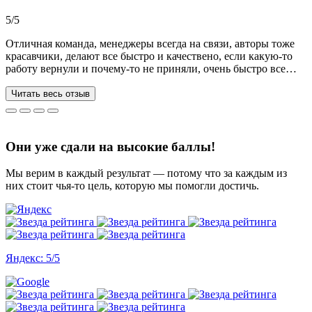
Рекомендую!!!
5/5
Отличная команда, менеджеры всегда на связи, авторы тоже
красавчики, делают все быстро и качествено, если какую-то
работу вернули и почему-то не приняли, очень быстро все
переделывают) в нашей ситуации нам сделали более 70 работ
за 3 недели, до последнего не верила, что такое возможно, но
Читать весь отзыв
все удалось. Спасибо, что вы есть))
Они уже сдали на высокие баллы!
Мы верим в каждый результат — потому что за каждым из
них стоит чья-то цель, которую мы помогли достичь.
Яндекс: 5/5