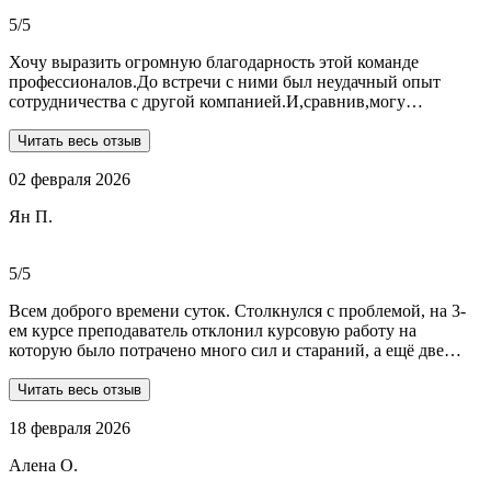
общалась с ней все время.
5/5
Хочу выразить огромную благодарность этой команде
профессионалов.До встречи с ними был неудачный опыт
сотрудничества с другой компанией.И,сравнив,могу
сказать:мне очень повезло,что втретила эту группу
профессионалов.Условия,сроки были сразу оговорены и четко
Читать весь отзыв
соблюдены.Качество работы-отличное.Общение -на отличном
02 февраля 2026
уровне.А если возникали вопросы или проблемы,то помощь
приходила незамедлительно.Цены-приемлемые.Если нужна
Ян П.
помощь студентам,то только-сюда.Огромное спасибо!!!
5/5
Всем доброго времени суток. Столкнулся с проблемой, на 3-
ем курсе преподаватель отклонил курсовую работу на
которую было потрачено много сил и стараний, а ещё две
практики! Времени дорабатывать совсем не было, поэтому
обратился в Dist-help. Первый раз, были опасения и по срокам,
Читать весь отзыв
и по предоплате. Но, в процессе общения все они развеялись.
18 февраля 2026
Ребята большие профессионалы, Алёна лучшая! Всё
прозрачно, реагируют очень быстро, даже в свои выходные.
Алена О.
Общение вызвало только позитивные эмоции. Все три работы
выполнены на отлично! Спасибо за это большое!