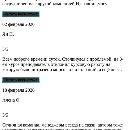
сотрудничества с другой компанией.И,сравнив,могу
сказать:мне очень повезло,что втретила эту группу
профессионалов.Условия,сроки были сразу оговорены и четко
Читать весь отзыв
соблюдены.Качество работы-отличное.Общение -на отличном
02 февраля 2026
уровне.А если возникали вопросы или проблемы,то помощь
приходила незамедлительно.Цены-приемлемые.Если нужна
Ян П.
помощь студентам,то только-сюда.Огромное спасибо!!!
5/5
Всем доброго времени суток. Столкнулся с проблемой, на 3-
ем курсе преподаватель отклонил курсовую работу на
которую было потрачено много сил и стараний, а ещё две
практики! Времени дорабатывать совсем не было, поэтому
обратился в Dist-help. Первый раз, были опасения и по срокам,
Читать весь отзыв
и по предоплате. Но, в процессе общения все они развеялись.
18 февраля 2026
Ребята большие профессионалы, Алёна лучшая! Всё
прозрачно, реагируют очень быстро, даже в свои выходные.
Алена О.
Общение вызвало только позитивные эмоции. Все три работы
выполнены на отлично! Спасибо за это большое!
Рекомендую!!!
5/5
Отличная команда, менеджеры всегда на связи, авторы тоже