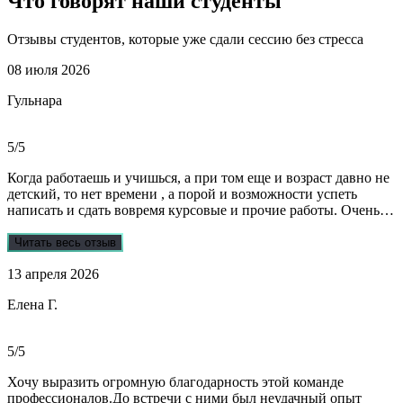
Что говорят наши
студенты
Отзывы студентов, которые уже сдали сессию без стресса
08 июля 2026
Гульнара
5/5
Когда работаешь и учишься, а при том еще и возраст давно не
детский, то нет времени , а порой и возможности успеть
написать и сдать вовремя курсовые и прочие работы. Очень
рада, что на просторах интернета мне встретились ребята из
Dist-help. Все мои проблемы в полном смысле слова взяли на
Читать весь отзыв
себя, заказывала курсовую и отчеты по практике. Все
13 апреля 2026
выполнили очень качественно, вовремя и по очень даже
демократичным ценам. Всегда на связи. Оперативно
Елена Г.
реагируют и отвечают на все вопросы. Теперь буду
обращаться только к ним . Отдельное спасибо Алене, т.к
общалась с ней все время.
5/5
Хочу выразить огромную благодарность этой команде
профессионалов.До встречи с ними был неудачный опыт