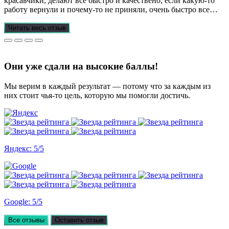
красавчики, делают все быстро и качествено, если какую-то
работу вернули и почему-то не приняли, очень быстро все
переделывают) в нашей ситуации нам сделали более 70 работ
за 3 недели, до последнего не верила, что такое возможно, но
Читать весь отзыв
все удалось. Спасибо, что вы есть))
Они уже сдали на высокие баллы!
Мы верим в каждый результат — потому что за каждым из
них стоит чья-то цель, которую мы помогли достичь.
Яндекс: 5/5
Google: 5/5
Все отзывы
Оставить отзыв