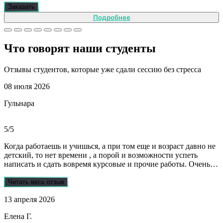
Заказать
Подробнее
Что говорят наши
студенты
Отзывы студентов, которые уже сдали сессию без стресса
08 июля 2026
Гульнара
5/5
Когда работаешь и учишься, а при том еще и возраст давно не
детский, то нет времени , а порой и возможности успеть
написать и сдать вовремя курсовые и прочие работы. Очень
рада, что на просторах интернета мне встретились ребята из
Dist-help. Все мои проблемы в полном смысле слова взяли на
Читать весь отзыв
себя, заказывала курсовую и отчеты по практике. Все
13 апреля 2026
выполнили очень качественно, вовремя и по очень даже
демократичным ценам. Всегда на связи. Оперативно
Елена Г.
реагируют и отвечают на все вопросы. Теперь буду