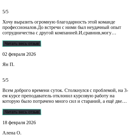
обращаться только к ним . Отдельное спасибо Алене, т.к
общалась с ней все время.
5/5
Хочу выразить огромную благодарность этой команде
профессионалов.До встречи с ними был неудачный опыт
сотрудничества с другой компанией.И,сравнив,могу
сказать:мне очень повезло,что втретила эту группу
профессионалов.Условия,сроки были сразу оговорены и четко
Читать весь отзыв
соблюдены.Качество работы-отличное.Общение -на отличном
02 февраля 2026
уровне.А если возникали вопросы или проблемы,то помощь
приходила незамедлительно.Цены-приемлемые.Если нужна
Ян П.
помощь студентам,то только-сюда.Огромное спасибо!!!
5/5
Всем доброго времени суток. Столкнулся с проблемой, на 3-
ем курсе преподаватель отклонил курсовую работу на
которую было потрачено много сил и стараний, а ещё две
практики! Времени дорабатывать совсем не было, поэтому
обратился в Dist-help. Первый раз, были опасения и по срокам,
Читать весь отзыв
и по предоплате. Но, в процессе общения все они развеялись.
18 февраля 2026
Ребята большие профессионалы, Алёна лучшая! Всё
прозрачно, реагируют очень быстро, даже в свои выходные.
Алена О.
Общение вызвало только позитивные эмоции. Все три работы