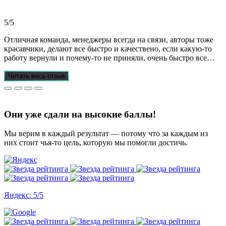
выполнены на отлично! Спасибо за это большое!
Рекомендую!!!
5/5
Отличная команда, менеджеры всегда на связи, авторы тоже
красавчики, делают все быстро и качествено, если какую-то
работу вернули и почему-то не приняли, очень быстро все
переделывают) в нашей ситуации нам сделали более 70 работ
за 3 недели, до последнего не верила, что такое возможно, но
Читать весь отзыв
все удалось. Спасибо, что вы есть))
Они уже сдали на высокие баллы!
Мы верим в каждый результат — потому что за каждым из
них стоит чья-то цель, которую мы помогли достичь.
Яндекс: 5/5