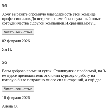
общалась с ней все время.
5/5
Хочу выразить огромную благодарность этой команде
профессионалов.До встречи с ними был неудачный опыт
сотрудничества с другой компанией.И,сравнив,могу
сказать:мне очень повезло,что втретила эту группу
профессионалов.Условия,сроки были сразу оговорены и четко
Читать весь отзыв
соблюдены.Качество работы-отличное.Общение -на отличном
02 февраля 2026
уровне.А если возникали вопросы или проблемы,то помощь
приходила незамедлительно.Цены-приемлемые.Если нужна
Ян П.
помощь студентам,то только-сюда.Огромное спасибо!!!
5/5
Всем доброго времени суток. Столкнулся с проблемой, на 3-
ем курсе преподаватель отклонил курсовую работу на
которую было потрачено много сил и стараний, а ещё две
практики! Времени дорабатывать совсем не было, поэтому
обратился в Dist-help. Первый раз, были опасения и по срокам,
Читать весь отзыв
и по предоплате. Но, в процессе общения все они развеялись.
18 февраля 2026
Ребята большие профессионалы, Алёна лучшая! Всё
прозрачно, реагируют очень быстро, даже в свои выходные.
Алена О.
Общение вызвало только позитивные эмоции. Все три работы
выполнены на отлично! Спасибо за это большое!