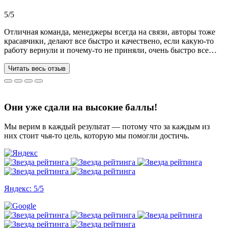
Рекомендую!!!
5/5
Отличная команда, менеджеры всегда на связи, авторы тоже
красавчики, делают все быстро и качествено, если какую-то
работу вернули и почему-то не приняли, очень быстро все
переделывают) в нашей ситуации нам сделали более 70 работ
за 3 недели, до последнего не верила, что такое возможно, но
Читать весь отзыв
все удалось. Спасибо, что вы есть))
Они уже сдали на высокие баллы!
Мы верим в каждый результат — потому что за каждым из
них стоит чья-то цель, которую мы помогли достичь.
Яндекс: 5/5