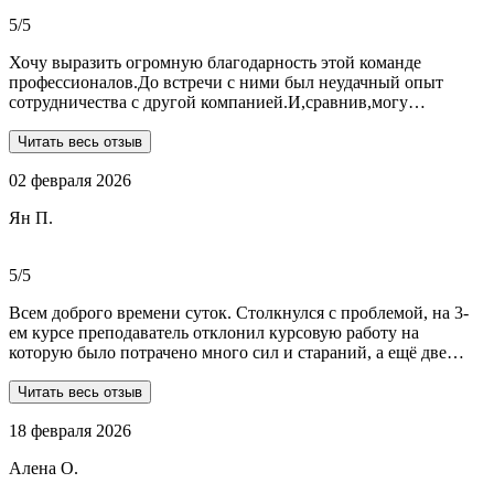
общалась с ней все время.
5/5
Хочу выразить огромную благодарность этой команде
профессионалов.До встречи с ними был неудачный опыт
сотрудничества с другой компанией.И,сравнив,могу
сказать:мне очень повезло,что втретила эту группу
профессионалов.Условия,сроки были сразу оговорены и четко
Читать весь отзыв
соблюдены.Качество работы-отличное.Общение -на отличном
02 февраля 2026
уровне.А если возникали вопросы или проблемы,то помощь
приходила незамедлительно.Цены-приемлемые.Если нужна
Ян П.
помощь студентам,то только-сюда.Огромное спасибо!!!
5/5
Всем доброго времени суток. Столкнулся с проблемой, на 3-
ем курсе преподаватель отклонил курсовую работу на
которую было потрачено много сил и стараний, а ещё две
практики! Времени дорабатывать совсем не было, поэтому
обратился в Dist-help. Первый раз, были опасения и по срокам,
Читать весь отзыв
и по предоплате. Но, в процессе общения все они развеялись.
18 февраля 2026
Ребята большие профессионалы, Алёна лучшая! Всё
прозрачно, реагируют очень быстро, даже в свои выходные.
Алена О.
Общение вызвало только позитивные эмоции. Все три работы
выполнены на отлично! Спасибо за это большое!