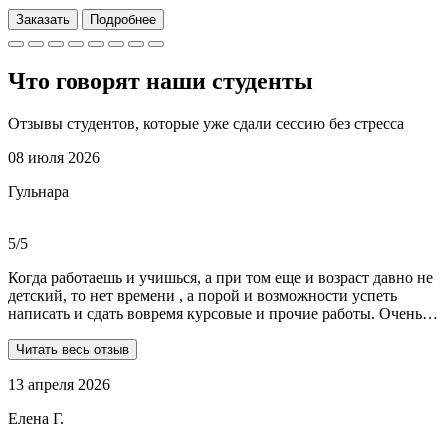
Заказать
Подробнее
Что говорят наши
студенты
Отзывы студентов, которые уже сдали сессию без стресса
08 июля 2026
Гульнара
5/5
Когда работаешь и учишься, а при том еще и возраст давно не
детский, то нет времени , а порой и возможности успеть
написать и сдать вовремя курсовые и прочие работы. Очень
рада, что на просторах интернета мне встретились ребята из
Dist-help. Все мои проблемы в полном смысле слова взяли на
Читать весь отзыв
себя, заказывала курсовую и отчеты по практике. Все
13 апреля 2026
выполнили очень качественно, вовремя и по очень даже
демократичным ценам. Всегда на связи. Оперативно
Елена Г.
реагируют и отвечают на все вопросы. Теперь буду
обращаться только к ним . Отдельное спасибо Алене, т.к