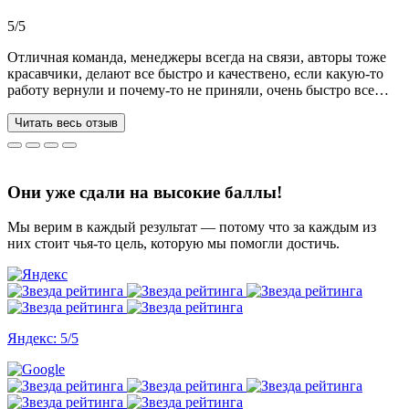
Рекомендую!!!
5/5
Отличная команда, менеджеры всегда на связи, авторы тоже
красавчики, делают все быстро и качествено, если какую-то
работу вернули и почему-то не приняли, очень быстро все
переделывают) в нашей ситуации нам сделали более 70 работ
за 3 недели, до последнего не верила, что такое возможно, но
Читать весь отзыв
все удалось. Спасибо, что вы есть))
Они уже сдали на высокие баллы!
Мы верим в каждый результат — потому что за каждым из
них стоит чья-то цель, которую мы помогли достичь.
Яндекс: 5/5