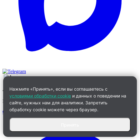
Алевтина
Нажмите «Принять», если вы соглашаетесь с
условиями обработки cookie
и данных о поведении на
Менеджер по работе с клиентами
сайте, нужных нам для аналитики. Запретить
обработку cookie можете через браузер.
Связаться
Принять