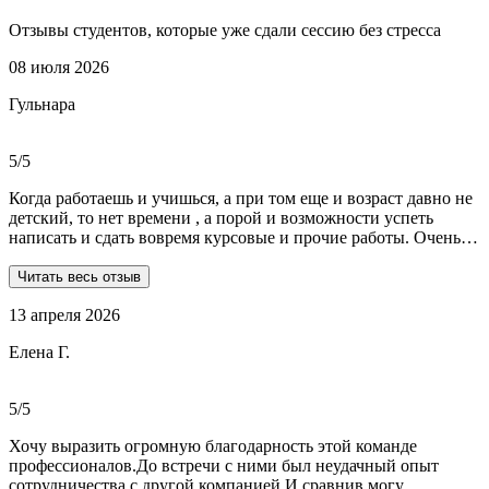
Отзывы студентов, которые уже сдали сессию без стресса
08 июля 2026
Гульнара
5/5
Когда работаешь и учишься, а при том еще и возраст давно не
детский, то нет времени , а порой и возможности успеть
написать и сдать вовремя курсовые и прочие работы. Очень
рада, что на просторах интернета мне встретились ребята из
Dist-help. Все мои проблемы в полном смысле слова взяли на
Читать весь отзыв
себя, заказывала курсовую и отчеты по практике. Все
13 апреля 2026
выполнили очень качественно, вовремя и по очень даже
демократичным ценам. Всегда на связи. Оперативно
Елена Г.
реагируют и отвечают на все вопросы. Теперь буду
обращаться только к ним . Отдельное спасибо Алене, т.к
общалась с ней все время.
5/5
Хочу выразить огромную благодарность этой команде
профессионалов.До встречи с ними был неудачный опыт
сотрудничества с другой компанией.И,сравнив,могу