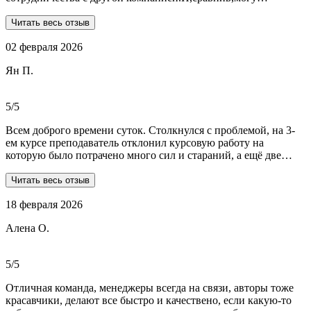
сказать:мне очень повезло,что втретила эту группу
профессионалов.Условия,сроки были сразу оговорены и четко
Читать весь отзыв
соблюдены.Качество работы-отличное.Общение -на отличном
02 февраля 2026
уровне.А если возникали вопросы или проблемы,то помощь
приходила незамедлительно.Цены-приемлемые.Если нужна
Ян П.
помощь студентам,то только-сюда.Огромное спасибо!!!
5/5
Всем доброго времени суток. Столкнулся с проблемой, на 3-
ем курсе преподаватель отклонил курсовую работу на
которую было потрачено много сил и стараний, а ещё две
практики! Времени дорабатывать совсем не было, поэтому
обратился в Dist-help. Первый раз, были опасения и по срокам,
Читать весь отзыв
и по предоплате. Но, в процессе общения все они развеялись.
18 февраля 2026
Ребята большие профессионалы, Алёна лучшая! Всё
прозрачно, реагируют очень быстро, даже в свои выходные.
Алена О.
Общение вызвало только позитивные эмоции. Все три работы
выполнены на отлично! Спасибо за это большое!
Рекомендую!!!
5/5
Отличная команда, менеджеры всегда на связи, авторы тоже
красавчики, делают все быстро и качествено, если какую-то