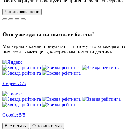
работу вернули и почему-то не приняли, очень быстро все
переделывают) в нашей ситуации нам сделали более 70 работ
за 3 недели, до последнего не верила, что такое возможно, но
Читать весь отзыв
все удалось. Спасибо, что вы есть))
Они уже сдали на высокие баллы!
Мы верим в каждый результат — потому что за каждым из
них стоит чья-то цель, которую мы помогли достичь.
Яндекс: 5/5
Google: 5/5
Все отзывы
Оставить отзыв