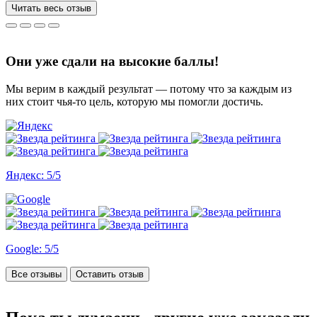
за 3 недели, до последнего не верила, что такое возможно, но
Читать весь отзыв
все удалось. Спасибо, что вы есть))
Они уже сдали на высокие баллы!
Мы верим в каждый результат — потому что за каждым из
них стоит чья-то цель, которую мы помогли достичь.
Яндекс: 5/5
Google: 5/5
Все отзывы
Оставить отзыв