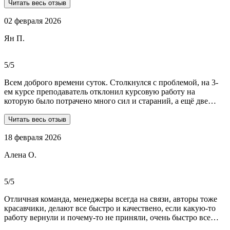
профессионалов.Условия,сроки были сразу оговорены и четко
Читать весь отзыв
соблюдены.Качество работы-отличное.Общение -на отличном
02 февраля 2026
уровне.А если возникали вопросы или проблемы,то помощь
приходила незамедлительно.Цены-приемлемые.Если нужна
Ян П.
помощь студентам,то только-сюда.Огромное спасибо!!!
5/5
Всем доброго времени суток. Столкнулся с проблемой, на 3-
ем курсе преподаватель отклонил курсовую работу на
которую было потрачено много сил и стараний, а ещё две
практики! Времени дорабатывать совсем не было, поэтому
обратился в Dist-help. Первый раз, были опасения и по срокам,
Читать весь отзыв
и по предоплате. Но, в процессе общения все они развеялись.
18 февраля 2026
Ребята большие профессионалы, Алёна лучшая! Всё
прозрачно, реагируют очень быстро, даже в свои выходные.
Алена О.
Общение вызвало только позитивные эмоции. Все три работы
выполнены на отлично! Спасибо за это большое!
Рекомендую!!!
5/5
Отличная команда, менеджеры всегда на связи, авторы тоже
красавчики, делают все быстро и качествено, если какую-то
работу вернули и почему-то не приняли, очень быстро все
переделывают) в нашей ситуации нам сделали более 70 работ