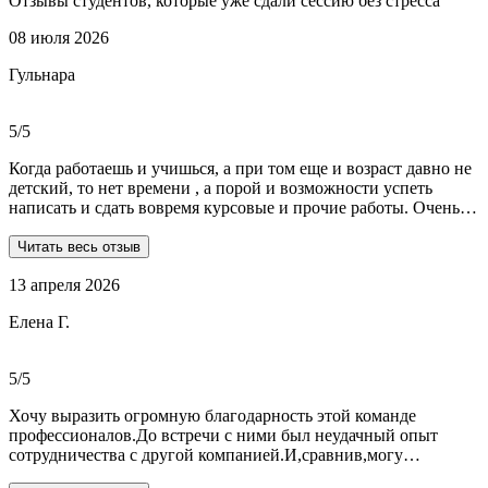
Отзывы студентов, которые уже сдали сессию без стресса
08 июля 2026
Гульнара
5/5
Когда работаешь и учишься, а при том еще и возраст давно не
детский, то нет времени , а порой и возможности успеть
написать и сдать вовремя курсовые и прочие работы. Очень
рада, что на просторах интернета мне встретились ребята из
Dist-help. Все мои проблемы в полном смысле слова взяли на
Читать весь отзыв
себя, заказывала курсовую и отчеты по практике. Все
13 апреля 2026
выполнили очень качественно, вовремя и по очень даже
демократичным ценам. Всегда на связи. Оперативно
Елена Г.
реагируют и отвечают на все вопросы. Теперь буду
обращаться только к ним . Отдельное спасибо Алене, т.к
общалась с ней все время.
5/5
Хочу выразить огромную благодарность этой команде
профессионалов.До встречи с ними был неудачный опыт
сотрудничества с другой компанией.И,сравнив,могу
сказать:мне очень повезло,что втретила эту группу