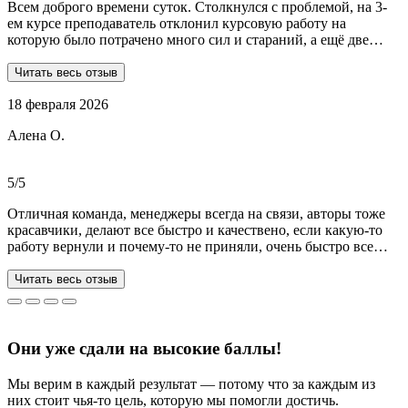
Всем доброго времени суток. Столкнулся с проблемой, на 3-
ем курсе преподаватель отклонил курсовую работу на
которую было потрачено много сил и стараний, а ещё две
практики! Времени дорабатывать совсем не было, поэтому
обратился в Dist-help. Первый раз, были опасения и по срокам,
Читать весь отзыв
и по предоплате. Но, в процессе общения все они развеялись.
18 февраля 2026
Ребята большие профессионалы, Алёна лучшая! Всё
прозрачно, реагируют очень быстро, даже в свои выходные.
Алена О.
Общение вызвало только позитивные эмоции. Все три работы
выполнены на отлично! Спасибо за это большое!
Рекомендую!!!
5/5
Отличная команда, менеджеры всегда на связи, авторы тоже
красавчики, делают все быстро и качествено, если какую-то
работу вернули и почему-то не приняли, очень быстро все
переделывают) в нашей ситуации нам сделали более 70 работ
за 3 недели, до последнего не верила, что такое возможно, но
Читать весь отзыв
все удалось. Спасибо, что вы есть))
Они уже сдали на высокие баллы!
Мы верим в каждый результат — потому что за каждым из
них стоит чья-то цель, которую мы помогли достичь.