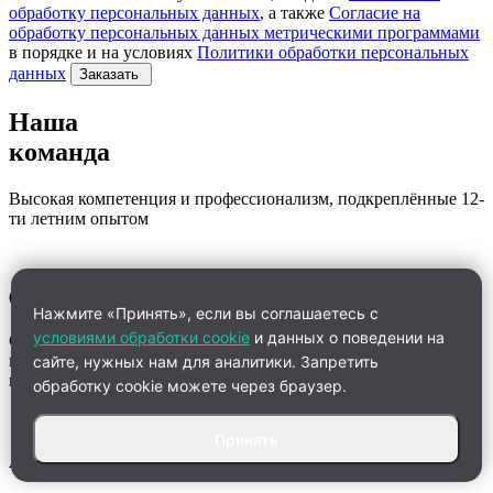
обработку персональных данных
, а также
Согласие на
обработку персональных данных метрическими программами
в порядке и на условиях
Политики обработки персональных
данных
Заказать
Наша
команда
Высокая компетенция и профессионализм, подкреплённые 12-
ти летним опытом
60% наших экспертов
Нажмите «Принять», если вы соглашаетесь с
условиями обработки cookie
и данных о поведении на
Студенты 5-6 курсов, магистры, аспиранты, кандидаты наук,
профессора и бывшие преподаватели вузов из 4-х стран СНГ
сайте, нужных нам для аналитики. Запретить
и 18 регионов РФ.
обработку cookie можете через браузер.
Принять
Анна