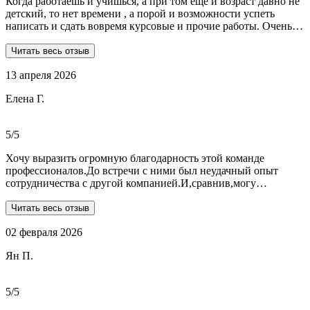
Когда работаешь и учишься, а при том еще и возраст давно не
детский, то нет времени , а порой и возможности успеть
написать и сдать вовремя курсовые и прочие работы. Очень
рада, что на просторах интернета мне встретились ребята из
Dist-help. Все мои проблемы в полном смысле слова взяли на
Читать весь отзыв
себя, заказывала курсовую и отчеты по практике. Все
13 апреля 2026
выполнили очень качественно, вовремя и по очень даже
демократичным ценам. Всегда на связи. Оперативно
Елена Г.
реагируют и отвечают на все вопросы. Теперь буду
обращаться только к ним . Отдельное спасибо Алене, т.к
общалась с ней все время.
5/5
Хочу выразить огромную благодарность этой команде
профессионалов.До встречи с ними был неудачный опыт
сотрудничества с другой компанией.И,сравнив,могу
сказать:мне очень повезло,что втретила эту группу
профессионалов.Условия,сроки были сразу оговорены и четко
Читать весь отзыв
соблюдены.Качество работы-отличное.Общение -на отличном
02 февраля 2026
уровне.А если возникали вопросы или проблемы,то помощь
приходила незамедлительно.Цены-приемлемые.Если нужна
Ян П.
помощь студентам,то только-сюда.Огромное спасибо!!!
5/5