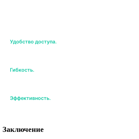
этому инструменту вы можете сосредоточиться на
учебе, не беспокоясь о том, чтобы не пропустить
важную информацию или задания. Вот несколько
причин, почему АУП личный кабинет так полезен:
Удобство доступа.
Весь учебный процесс,
включая лекции, задания и обратную связь,
доступен в одном месте.
Гибкость.
Вы можете учиться и
взаимодействовать с преподавателями в любое
время, не привязываясь к времени и месту.
Эффективность.
Личный кабинет помогает вам
контролировать свою успеваемость и следить за
успехами в обучении.
Заключение