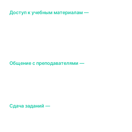
лекции и семинары проходят.
Доступ к учебным материалам —
через личный
кабинет можно получить все необходимые
материалы для учебы: лекции, презентации,
дополнительные ресурсы. Всё это доступно в
электронном формате, и вы можете скачать их на
своё устройство в любое время.
Общение с преподавателями —
если у вас
возникли вопросы по курсу, через АУП личный
кабинет можно легко связаться с
преподавателями. Это удобный способ задать
вопрос, не выходя из дома.
Сдача заданий —
многие задания и курсовые
работы можно отправлять преподавателю через
АУП личный кабинет. После сдачи вы получите
оценку и обратную связь.