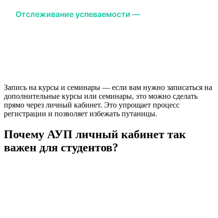
Отслеживание успеваемости —
с помощью АУП
личного кабинета вы всегда будете знать, как
обстоят дела с вашей успеваемостью. Вы можете
увидеть свои оценки за экзамены, тесты и
практические задания.
Запись на курсы и семинары — если вам нужно записаться на
дополнительные курсы или семинары, это можно сделать
прямо через личный кабинет. Это упрощает процесс
регистрации и позволяет избежать путаницы.
Почему АУП личный кабинет так
важен для студентов?
АУП личный кабинет — это ваш помощник в
организации учебного процесса. Он не только
помогает отслеживать все учебные данные, но и
делает вашу жизнь намного удобнее. Благодаря