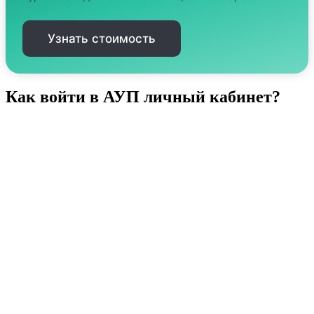
Узнать стоимость
Как войти в АУП личный кабинет?
Чтобы попасть в АУП личный кабинет, вам нужно
выполнить несколько простых шагов:
Перейдите на официальный сайт университета.
Найдите раздел "Личный кабинет" в верхней
части сайта.
Введите свои данные для входа (логин и пароль),
которые были предоставлены университетом при
регистрации.
Если вы забыли свой пароль, можно