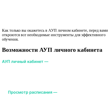
воспользоваться функцией восстановления через
указанный при регистрации адрес электронной
почты.
Как только вы окажетесь в АУП личном кабинете, перед вами
откроются все необходимые инструменты для эффективного
обучения.
Возможности АУП личного кабинета
АУП личный кабинет —
это не просто место для
проверки расписания. Это настоящий центр для
управления всем учебным процессом. Вот что вы
сможете сделать:
Просмотр расписания —
в личном кабинете АУП
вы найдете актуальное расписание занятий. Это
поможет вам всегда быть в курсе, когда и какие