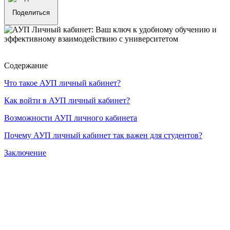
Поделиться
Содержание
Что такое АУП личный кабинет?
Как войти в АУП личный кабинет?
Возможности АУП личного кабинета
Почему АУП личный кабинет так важен для студентов?
Заключение
Если вы являетесь студентом АУП (Автономного
университета Профессионалов), то уже наверняка знакомы с
АУП личным кабинетом — важным инструментом, который
помогает управлять учебным процессом и быть в курсе всех
событий и заданий. В этой статье мы расскажем, как
использовать АУП личный кабинет максимально эффективно,
какие возможности он предоставляет и почему он так важен