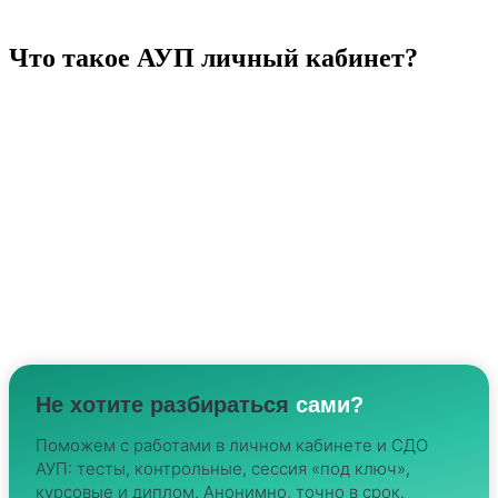
для каждого студента.
Что такое АУП личный кабинет?
АУП личный кабинет — это онлайн-платформа,
созданная для того, чтобы упростить учебный
процесс для студентов. Через личный кабинет
можно управлять всеми аспектами своей учебы: от
просмотра расписания и результатов экзаменов до
получения образовательных материалов и общения с
преподавателями. Это идеальный инструмент для
тех, кто ценит удобство и современный подход в
обучении.
Не хотите разбираться
сами?
Поможем с работами в личном кабинете и СДО
АУП: тесты, контрольные, сессия «под ключ»,
курсовые и диплом. Анонимно, точно в срок.